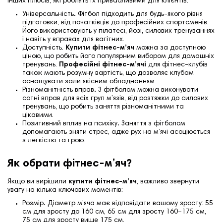
інших плюсів, які роблять їх привабливими для клієнтів:
Універсальність
.
Фітбол підходить для будь-якого рівня
підготовки, від початківців до професійних спортсменів.
Його використовують у пілатесі, йозі, силових тренуваннях
і навіть у вправах для вагітних.
Доступність.
Купити фітнес-м’яч
можна за доступною
ціною, що робить його популярним вибором для домашніх
тренувань.
Професійні фітнес-м’ячі
для фітнес-клубів
також мають розумну вартість, що дозволяє клубам
оснащувати зали якісним обладнанням.
Різноманітність вправ
.
З фітболом можна виконувати
сотні вправ для всіх груп м’язів, від розтяжки до силових
тренувань, що робить заняття різноманітними та
цікавими.
Позитивний вплив на психіку
.
Заняття з фітболом
допомагають зняти стрес, адже рух на м’ячі асоціюється
з легкістю та грою.
Як обрати фітнес-м’яч?
Якщо ви вирішили
купити фітнес-м’яч
, важливо звернути
увагу на кілька ключових моментів:
Розмір
.
Діаметр м’яча має відповідати вашому зросту: 55
см для зросту до 160 см, 65 см для зросту 160–175 см,
75 см для зросту вище 175 см.