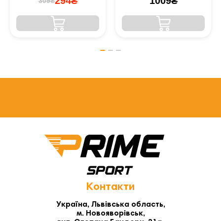
294₴
1009₴
309₴
Контакти
Україна, Львівська область,
м. Новояворівськ,