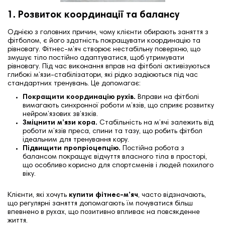
1. Розвиток координації та балансу
Однією з головних причин, чому клієнти обирають заняття з
фітболом, є його здатність покращувати координацію та
рівновагу. Фітнес-м’яч створює нестабільну поверхню, що
змушує тіло постійно адаптуватися, щоб утримувати
рівновагу. Під час виконання вправ на фітболі активізуються
глибокі м’язи-стабілізатори, які рідко задіюються під час
стандартних тренувань. Це допомагає:
Покращити координацію рухів.
Вправи на фітболі
вимагають синхронної роботи м’язів, що сприяє розвитку
нейром’язових зв’язків.
Зміцнити м’язи кора.
Стабільність на м’ячі залежить від
роботи м’язів преса, спини та тазу, що робить фітбол
ідеальним для тренування кору.
Підвищити пропріоцепцію.
Постійна робота з
балансом покращує відчуття власного тіла в просторі,
що особливо корисно для спортсменів і людей похилого
віку.
Клієнти, які хочуть
купити фітнес-м’яч
, часто відзначають,
що регулярні заняття допомагають їм почуватися більш
впевнено в рухах, що позитивно впливає на повсякденне
життя.