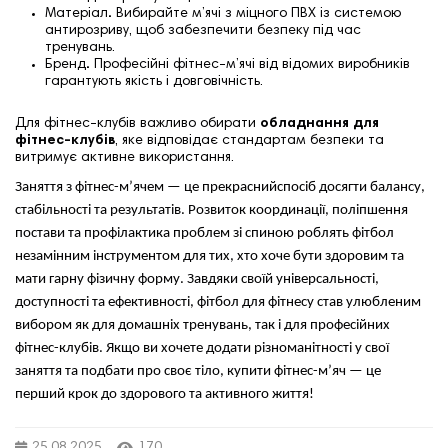
Матеріал
.
Вибирайте м’ячі з міцного ПВХ із системою
антирозриву, щоб забезпечити безпеку під час
тренувань.
Бренд
.
Професійні фітнес-м’ячі від відомих виробників
гарантують якість і довговічність.
Для фітнес-клубів важливо обирати
обладнання для
фітнес-клубів
, яке відповідає стандартам безпеки та
витримує активне використання.
Заняття з фітнес-м’ячем — це прекраснийспосіб досягти балансу,
стабільності та результатів. Розвиток координації, поліпшення
постави та профілактика проблем зі спиною роблять фітбол
незамінним інструментом для тих, хто хоче бути здоровим та
мати гарну фізичну форму. Завдяки своїй універсальності,
доступності та ефективності, фітбол для фітнесу став улюбленим
вибором як для домашніх тренувань, так і для професійних
фітнес-клубів. Якщо ви хочете додати різноманітності у свої
заняття та подбати про своє тіло, купити фітнес-м’яч — це
перший крок до здорового та активного життя!
25.08.2025
170