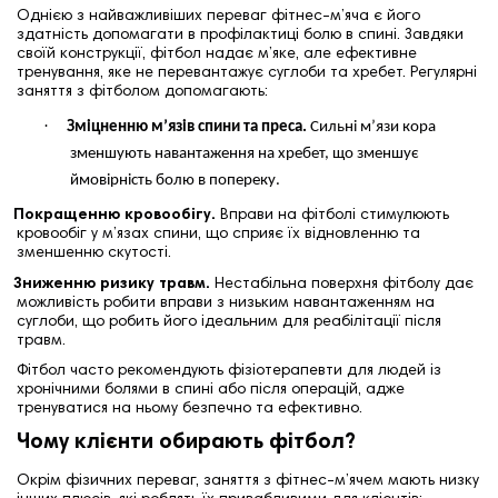
Однією з найважливіших переваг фітнес-м’яча є його
здатність допомагати в профілактиці болю в спині. Завдяки
своїй конструкції, фітбол надає м’яке, але ефективне
тренування, яке не перевантажує суглоби та хребет. Регулярні
заняття з фітболом допомагають:
·
Зміцненню м’язів спини та преса.
Сильні м’язи кора
зменшують навантаження на хребет, що зменшує
ймовірність болю в попереку.
Покращенню кровообігу.
Вправи на фітболі стимулюють
кровообіг у м’язах спини, що сприяє їх відновленню та
зменшенню скутості.
Зниженню ризику травм.
Нестабільна поверхня фітболу дає
можливість робити вправи з низьким навантаженням на
суглоби, що робить його ідеальним для реабілітації після
травм.
Фітбол часто рекомендують фізіотерапевти для людей із
хронічними болями в спині або після операцій, адже
тренуватися на ньому безпечно та ефективно.
Чому клієнти обирають фітбол?
Окрім фізичних переваг, заняття з фітнес-м’ячем мають низку