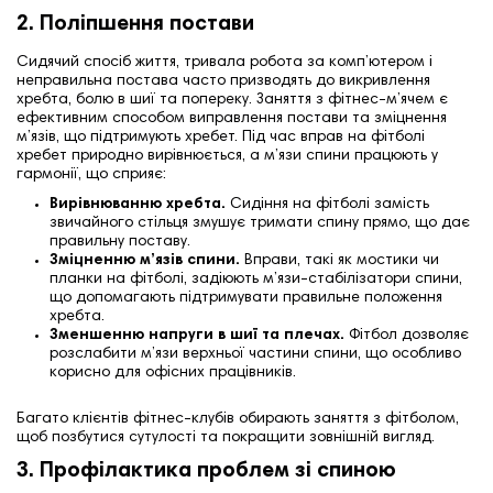
2. Поліпшення постави
Сидячий спосіб життя, тривала робота за комп’ютером і
неправильна постава часто призводять до викривлення
хребта, болю в шиї та попереку. Заняття з фітнес-м’ячем є
ефективним способом виправлення постави та зміцнення
м’язів, що підтримують хребет. Під час вправ на фітболі
хребет природно вирівнюється, а м’язи спини працюють у
гармонії, що сприяє:
Вирівнюванню хребта.
Сидіння на фітболі замість
звичайного стільця змушує тримати спину прямо, що дає
правильну поставу.
Зміцненню м’язів спини.
Вправи, такі як мостики чи
планки на фітболі, задіюють м’язи-стабілізатори спини,
що допомагають підтримувати правильне положення
хребта.
Зменшенню напруги в шиї та плечах.
Фітбол дозволяє
розслабити м’язи верхньої частини спини, що особливо
корисно для офісних працівників.
Багато клієнтів фітнес-клубів обирають заняття з фітболом,
щоб позбутися сутулості та покращити зовнішній вигляд.
3. Профілактика проблем зі спиною