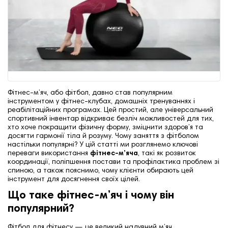
Фітнес-м’яч, або фітбол, давно став популярним
інструментом у фітнес-клубах, домашніх тренуваннях і
реабілітаційних програмах. Цей простий, але універсальний
спортивний інвентар відкриває безліч можливостей для тих,
хто хоче покращити фізичну форму, зміцнити здоров’я та
досягти гармонії тіла й розуму. Чому заняття з фітболом
настільки популярні? У цій статті ми розглянемо ключові
переваги використання
фітнес-м’яча
, такі як розвиток
координації, поліпшення постави та профілактика проблем зі
спиною, а також пояснимо, чому клієнти обирають цей
інструмент для досягнення своїх цілей.
Що таке фітнес-м’яч і чому він
популярний?
Фітбол для фітнесу
— це великий надувний м’яч,