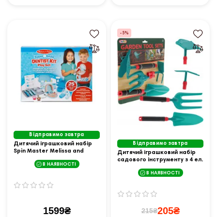
-5%
Відправимо завтра
Дитячий іграшковий набір
Відправимо завтра
Spin Master Melissa and
Дитячий іграшковий набір
Doug Стоматолог
садового інструменту з 4 ел.
В НАЯВНОСТІ
Juco ZOG.G6311
В НАЯВНОСТІ
1599₴
205₴
215₴