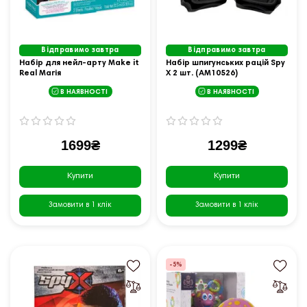
Відправимо завтра
Відправимо завтра
Набір для нейл-арту Make it
Набір шпигунських рацій Spy
Real Магія
X 2 шт. (AM10526)
В НАЯВНОСТІ
В НАЯВНОСТІ
1699₴
1299₴
Купити
Купити
Замовити в 1 клік
Замовити в 1 клік
-5%