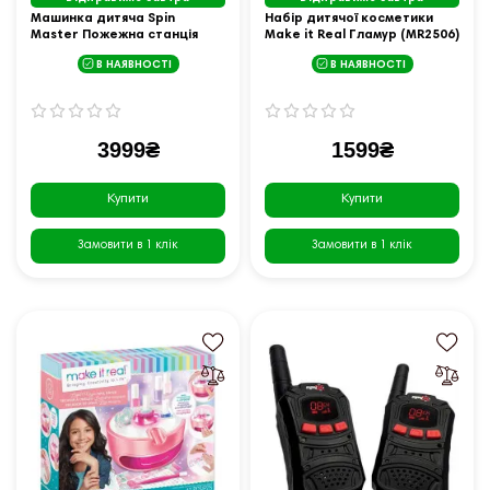
Машинка дитяча Spin
Набір дитячої косметики
Master Пожежна станція
Make it Real Гламур (MR2506)
"Щенячий патруль"
В НАЯВНОСТІ
В НАЯВНОСТІ
3999₴
1599₴
Купити
Купити
Замовити в 1 клік
Замовити в 1 клік