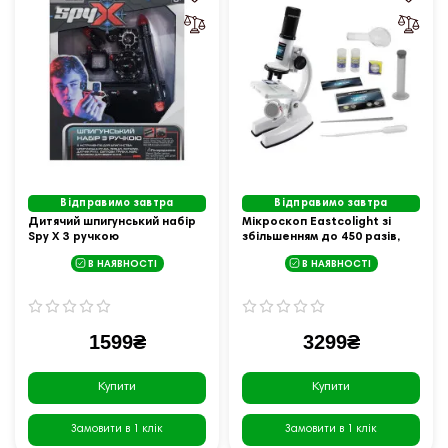
Відправимо завтра
Відправимо завтра
Дитячий шпигунський набір
Мікроскоп Eastcolight зі
Spy X З ручкою
збільшенням до 450 разів,
біло-чорний
В НАЯВНОСТІ
В НАЯВНОСТІ
1599₴
3299₴
Купити
Купити
Замовити в 1 клік
Замовити в 1 клік