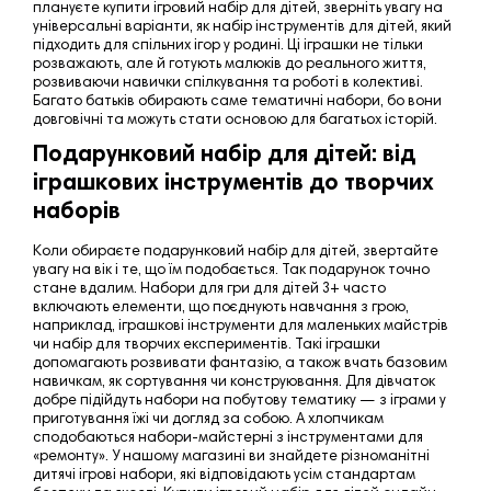
плануєте купити ігровий набір для дітей, зверніть увагу на
універсальні варіанти, як набір інструментів для дітей, який
підходить для спільних ігор у родині. Ці іграшки не тільки
розважають, але й готують малюків до реального життя,
розвиваючи навички спілкування та роботі в колективі.
Багато батьків обирають саме тематичні набори, бо вони
довговічні та можуть стати основою для багатьох історій.
Подарунковий набір для дітей: від
іграшкових інструментів до творчих
наборів
Коли обираєте подарунковий набір для дітей, звертайте
увагу на вік і те, що їм подобається. Так подарунок точно
стане вдалим.
Набори для гри для дітей 3+ часто
включають елементи, що
поєднують навчання з грою
,
наприклад, іграшкові інструменти для маленьких майстрів
чи набір для творчих експериментів. Такі іграшки
допомагають розвивати фантазію, а також вчать базовим
навичкам, як сортування чи конструювання.
Для дівчаток
добре підійдуть набори на побутову тематику — з іграми у
приготування їжі чи догляд за собою. А хлопчикам
сподобаються набори-майстерні з інструментами для
«ремонту».
У нашому магазині ви знайдете різноманітні
дитячі ігрові набори, які відповідають усім стандартам