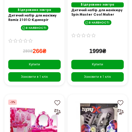
Відправимо завтра
Відправимо завтра
Дитячий набір для манікюру
Spin Master Cool Maker
Дитячий набір для макіяжу
Манік'юрний салон Go GLAM
Ramiz 2101O Єдиноріг
В НАЯВНОСТІ
В НАЯВНОСТІ
266₴
1999₴
280₴
Купити
Купити
Замовити в 1 клік
Замовити в 1 клік
-5%