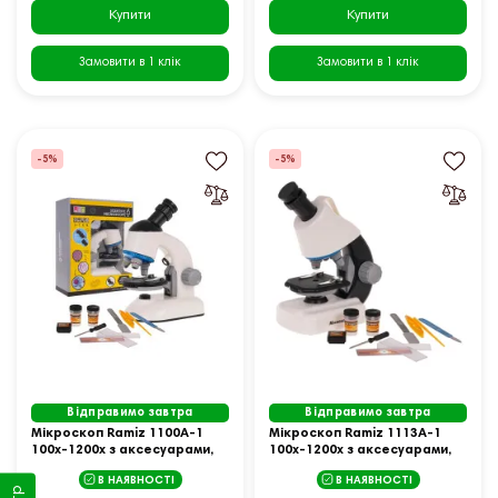
Купити
Купити
Замовити в 1 клік
Замовити в 1 клік
-5%
-5%
Відправимо завтра
Відправимо завтра
Мікроскоп Ramiz 1100A-1
Мікроскоп Ramiz 1113A-1
100х-1200х з аксесуарами,
100х-1200х з аксесуарами,
білий
білий
В НАЯВНОСТІ
В НАЯВНОСТІ