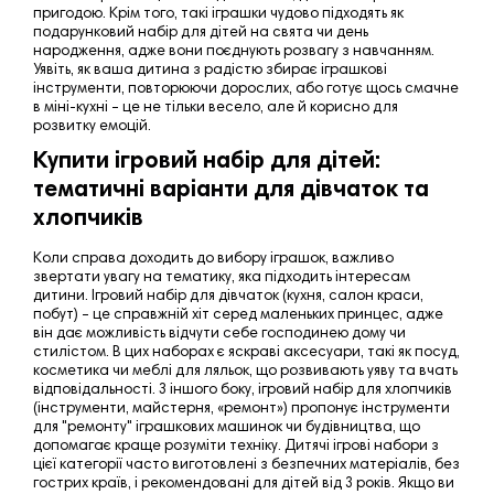
пригодою. Крім того, такі іграшки чудово підходять як
подарунковий набір для дітей на свята чи день
народження, адже вони поєднують розвагу з навчанням.
Уявіть, як ваша дитина з радістю збирає іграшкові
інструменти, повторюючи дорослих, або готує щось смачне
в міні-кухні – це не тільки весело, але й корисно для
розвитку емоцій.
Купити ігровий набір для дітей:
тематичні варіанти для дівчаток та
хлопчиків
Коли справа доходить до вибору іграшок, важливо
звертати увагу на тематику, яка підходить інтересам
дитини. Ігровий набір для дівчаток (кухня, салон краси,
побут) – це справжній хіт серед маленьких принцес, адже
він дає можливість відчути себе господинею дому чи
стилістом. В цих наборах є яскраві аксесуари, такі як посуд,
косметика чи меблі для ляльок, що розвивають уяву та вчать
відповідальності. З іншого боку, ігровий набір для хлопчиків
(інструменти, майстерня, «ремонт») пропонує інструменти
для "ремонту" іграшкових машинок чи будівництва, що
допомагає краще розуміти техніку
. Дитячі ігрові набори з
цієї категорії часто виготовлені з безпечних матеріалів, без
гострих країв, і рекомендовані для дітей від 3 років. Якщо ви