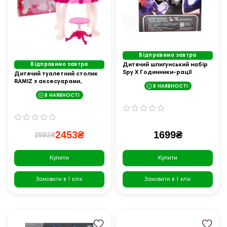
Відправимо завтра
Відправимо завтра
Дитячий шпигунський набір
Spy X Годинники-рації
Дитячий туалетний столик
RAMIZ з аксесуарами,
В НАЯВНОСТІ
рожевий
В НАЯВНОСТІ
2453₴
1699₴
2582₴
Купити
Купити
Замовити в 1 клік
Замовити в 1 клік