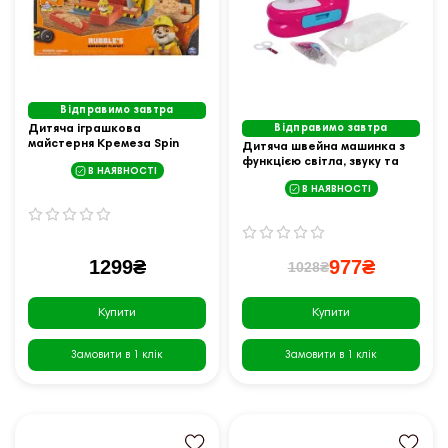
Відправимо завтра
Дитяча іграшкова
Відправимо завтра
майстерня Кремеза Spin
Дитяча швейна машинка з
Master З кінетичним піском
функцією світла, звуку та
В НАЯВНОСТІ
"Щенячий патруль"
аксесуарами Ramiz
В НАЯВНОСТІ
ZDZ.7801-15, рожева
1299₴
977₴
1028₴
Купити
Купити
Замовити в 1 клік
Замовити в 1 клік