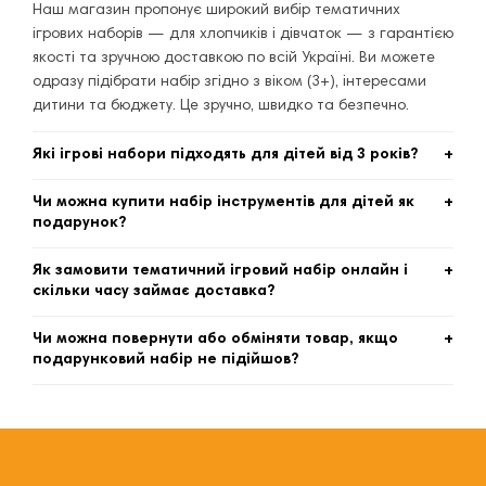
Наш магазин пропонує широкий вибір тематичних
ігрових наборів — для хлопчиків і дівчаток — з гарантією
якості та зручною доставкою по всій Україні. Ви можете
одразу підібрати набір згідно з віком (3+), інтересами
дитини та бюджету. Це зручно, швидко та безпечно.
Які ігрові набори підходять для дітей від 3 років?
Для дітей віком 3+ ми рекомендуємо набори з великими
Чи можна купити набір інструментів для дітей як
деталями — кухні, салони краси, майстерні, набори
подарунок?
інструментів або побутові набори. Вони безпечні, не
Так — у нас є спеціальні подарункові набори, іграшкові
мають дрібних деталей, прості у використанні та
Як замовити тематичний ігровий набір онлайн і
інструменти та тематичні майстерні, які ідеально
розвивають творчість і уяву.
скільки часу займає доставка?
підходять як презент. Це стильний, корисний та
Щоб купити ігровий набір — просто додайте обраний
популярний подарунок, який дитина може
Чи можна повернути або обміняти товар, якщо
товар до кошика, оформіть замовлення, вкажіть адресу
використовувати багато разів.
подарунковий набір не підійшов?
та спосіб доставки. Ми відправляємо замовлення по всій
Так — якщо набір не був у використанні, збережені
Україні, зазвичай доставка займає 2–5 робочих днів —
пломби та упаковка, ви можете повернути або обміняти
залежно від регіону та наявності на складі.
товар згідно з нашими умовами повернення. Ми
прагнемо, щоб покупка була зручною та без ризику для