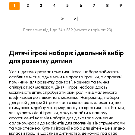
1
2
3
4
5
6
7
8
9
>
>|
Показано від 1 до 24 з 539 (всього сторінок: 23)
Дитячі ігрові набори: ідеальний вибір
для розвитку дитини
У світі дитячих розваг тематичні ігрові набори займають
особливе місце, адже вони не просто іграшки, а справжні
помічники для розвитку фантазії, навичок та вміння
спілкуватися малюкам. Дитячі ігрові набори дають
можливість дітям спробувати різні ролі – від маленького
шеф-кухаря до відважного механіка. Наприклад, набори
для дітей для гри 3+ років часто включають елементи, що
стимулюють дрібну моторику, логіку та креативність. Батьки,
які шукають якісні іграшки, можуть знайти в нашому
асортименті все: від наборів для дівчаток з кухнею чи
салоном краси до варіантів для хлопчиків з інструментами
та майстернею. Купити ігровий набір для дітей – це вигідно
вкласти гроші в щасливе дитинство, де кожна гра стає