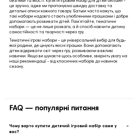
безпеки та якості. Купити ігровий набір для дітей онлайн –
це зручно, адже ми пропонуємо швидку доставку та
детальні описи кожного товару.
Батьки часто кажуть, що
такі набори надовго стають улюбленими іграшками і добре
допомагають розвивати дітей.
Пам’ятайте, тематичні
набори — це не лише розвага, а й спосіб навчити дитину
самостійності та творчості через гру.
Тематичні ігрові набори – це універсальний вибір для будь-
якої родини, де цінують якісні іграшки. Вони допомагають
дітям відкривати світ через гру, розвиваючи важливі
навички. Якщо ви шукаєте щось особливе, зверніть увагу на
наші рекомендації – від класичних наборів до новинок
сезону.
FAQ — популярні питання
Чому варто купити дитячий ігровий набір саме у
вас?