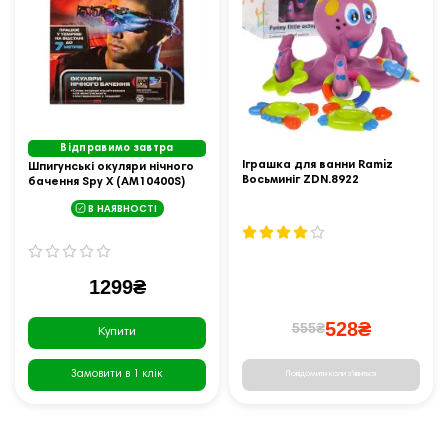
Відправимо завтра
Іграшка для ванни Ramiz
Шпигунські окуляри нічного
Восьминіг ZDN.8922
бачення Spy X (AM10400S)
В НАЯВНОСТІ
1299₴
528₴
555₴
Купити
Замовити в 1 клік
Повідомити коли з'явиться