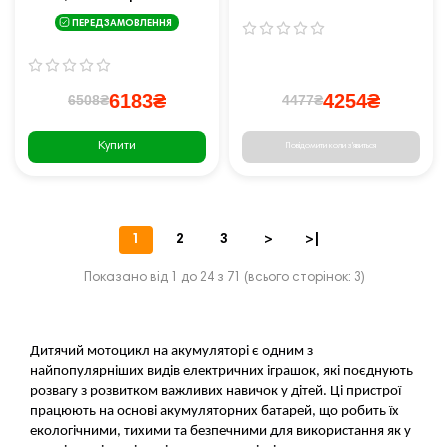
+ LED
Рожевий
ПЕРЕДЗАМОВЛЕННЯ
6183₴
4254₴
6508₴
4477₴
Купити
Повідомити коли з'явиться
1
2
3
>
>|
Показано від 1 до 24 з 71 (всього сторінок: 3)
Дитячий мотоцикл на акумуляторі є одним з
найпопулярніших видів електричних іграшок, які поєднують
розвагу з розвитком важливих навичок у дітей. Ці пристрої
працюють на основі акумуляторних батарей, що робить їх
екологічними, тихими та безпечними для використання як у