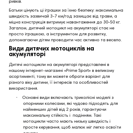
ривків.
Батьки цінують ці іграшки за їхню безпеку: максимальна
швидкість зазвичай 3-7 км/год захищає від травм, а
міцна конструкція витримує навантаження до 30-50 кг.
Загалом, дитячий мотоцикл на акумуляторі стає не
просто іграшкою, а інструментом для розвитку,
допомагаючи дітям проводити час активно та весело.
Види дитячих мотоциклів на
акумуляторі
Дитячі мотоцикли на акумуляторі представлені в
нашому інтернет-магазині «
Prime
Sport
» в великому
асортименті, тому ви можете обрати варіант для
різного віку дитини, її інтересів та особливостей
використання.
·
Основні види включають триколісні моделі з
опорними колесами, які чудово підходять для
найменших дітей від 2 років, гарантуючи
максимальну стійкість і падінням. Такі
мотоцикли часто мають низьку швидкість і
просте керування, щоб малюк міг легко освоїти