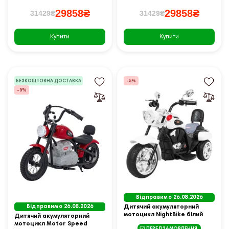
29858₴
29858₴
31429₴
31429₴
Купити
Купити
БЕЗКОШТОВНА ДОСТАВКА
-5%
-5%
Відправимо 26.08.2026
Відправимо 26.08.2026
Дитячий акумуляторний
мотоцикл NightBike білий
Дитячий акумуляторний
мотоцикл Motor Speed