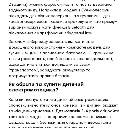
2 години), музику, фари, сигнали та навіть дзеркала
заднього виду. Наприклад, моделі з EVA-колесами
підходять для різних поверхонь, а з гумовими – для
кращої амортизації. Важливо враховувати, що преміум-
варіанти можуть мати функції Bluetooth для
підключення смартфона чи вбудовані ігри.
Загалом, вибір виду залежить від мети: для
домашнього використання – компактні моделі, для
вулиці – міцніші з посиленою батареєю. Ці іграшки не
тільки розважають, але й навчають відповідальності,
адже дитина вчиться доглядати за своїм
"транспортом", заряджати акумулятор та
дотримуватися правил безпеки.
Як обрати та купити дитячий
електромотоцикл?
Коли ви плануєте купити дитячий електромотоцикл,
спочатку визначте ключові критерії: вік дитини, бюджет
та місце використання. Для малюків 2-4 років обирайте
триколісні моделі з опорними колесами та низькою
швидкістю, для безпеки; для старших – двоколісні з