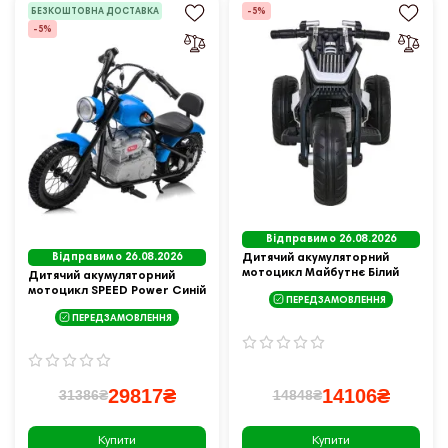
БЕЗКОШТОВНА ДОСТАВКА
-5%
-5%
Відправимо 26.08.2026
Відправимо 26.08.2026
Дитячий акумуляторний
мотоцикл Майбутнє Білий
Дитячий акумуляторний
мотоцикл SPEED Power Синій
ПЕРЕДЗАМОВЛЕННЯ
ПЕРЕДЗАМОВЛЕННЯ
29817₴
14106₴
31386₴
14848₴
Купити
Купити