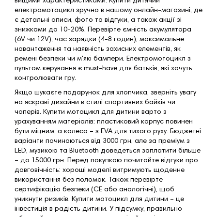
вищими характеристиками. Купити дитячий
електромотоцикл зручно в нашому онлайн-магазині, де
є детальні описи, фото та відгуки, а також акції зі
знижками до 10-20%. Перевірте ємність акумулятора
(6V чи 12V), час зарядки (4-8 годин), максимальне
навантаження та наявність захисних елементів, як
ремені безпеки чи м'які бампери. Електромотоцикл з
пультом керування є must-have для батьків, які хочуть
контролювати гру.
Якщо шукаєте подарунок для хлопчика, зверніть увагу
на яскраві дизайни в стилі спортивних байків чи
чоперів. Купити мотоцикл для дитини варто з
урахуванням матеріалів: пластиковий корпус повинен
бути міцним, а колеса – з EVA для тихого руху. Бюджетні
варіанти починаються від 3000 грн, але за преміум з
LED, музикою та Bluetooth доведеться заплатити більше
– до 15000 грн. Перед покупкою почитайте відгуки про
довговічність: хороші моделі витримують щоденне
використання без поломок. Також перевірте
сертифікацію безпеки (CE або аналогічні), щоб
уникнути ризиків. Купити мотоцикл для дитини – це
інвестиція в радість дитини. У підсумку, правильно