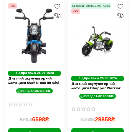
-5%
БЕЗКОШТОВНА ДОСТАВКА
-5%
Відправимо 26.08.2026
Дитячий акумуляторний
Відправимо 26.08.2026
мотоцикл BMW S1000 RR Mini
Дитячий акумуляторний
мотоцикл Chopper Warrior
ПЕРЕДЗАМОВЛЕННЯ
Зелений
ПЕРЕДЗАМОВЛЕННЯ
6598₴
29858₴
6945₴
31429₴