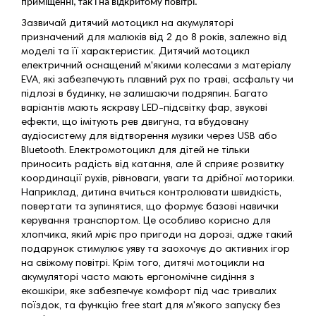
приміщенні, так і на відкритому повітрі.
Зазвичай дитячий мотоцикл на акумуляторі
призначений для малюків від 2 до 8 років, залежно від
моделі та її характеристик. Дитячий мотоцикл
електричний оснащений м'якими колесами з матеріалу
EVA, які забезпечують плавний рух по траві, асфальту чи
підлозі в будинку, не залишаючи подряпин. Багато
варіантів мають яскраву LED-підсвітку фар, звукові
ефекти, що імітують рев двигуна, та вбудовану
аудіосистему для відтворення музики через USB або
Bluetooth. Електромотоцикл для дітей не тільки
приносить радість від катання, але й сприяє розвитку
координації рухів, рівноваги, уваги та дрібної моторики.
Наприклад, дитина вчиться контролювати швидкість,
повертати та зупинятися, що формує базові навички
керування транспортом. Це особливо корисно для
хлопчика, який мріє про пригоди на дорозі, адже такий
подарунок стимулює уяву та заохочує до активних ігор
на свіжому повітрі. Крім того, дитячі мотоцикли на
акумуляторі часто мають ергономічне сидіння з
екошкіри, яке забезпечує комфорт під час тривалих
поїздок, та функцію free start для м'якого запуску без