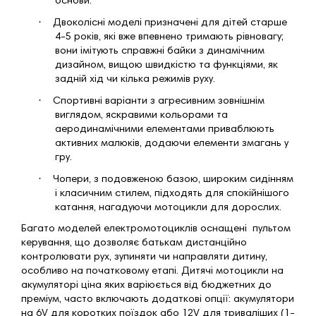
основи.
·
Двоколісні моделі призначені для дітей старше
4-5 років, які вже впевнено тримають рівновагу;
вони імітують справжні байки з динамічним
дизайном, вищою швидкістю та функціями, як
задній хід чи кілька режимів руху.
·
Спортивні варіанти з агресивним зовнішнім
виглядом, яскравими кольорами та
аеродинамічними елементами приваблюють
активних малюків, додаючи елементи змагань у
гру.
·
Чопери, з подовженою базою, широким сидінням
і класичним стилем, підходять для спокійнішого
катання, нагадуючи мотоцикли для дорослих.
Багато моделей електромотоциклів оснащені пультом
керування, що дозволяє батькам дистанційно
контролювати рух, зупиняти чи направляти дитину,
особливо на початковому етапі. Дитячі мотоцикли на
акумуляторі ціна яких варіюється від бюджетних до
преміум, часто включають додаткові опції: акумулятори
на 6V для коротких поїздок або 12V для триваліших (1-