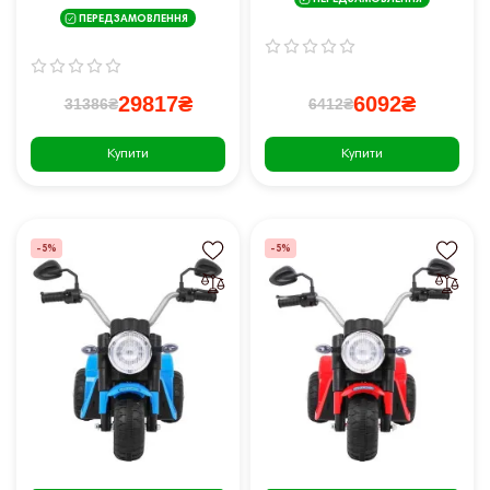
ПЕРЕДЗАМОВЛЕННЯ
Power червоний
ПЕРЕДЗАМОВЛЕННЯ
29817₴
6092₴
31386₴
6412₴
Купити
Купити
-5%
-5%