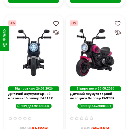
-5%
-5%
Фільтр
Відправимо 26.08.2026
Відправимо 26.08.2026
Дитячий акумуляторний
Дитячий акумуляторний
мотоцикл Чоппер FASTER
мотоцикл Чоппер FASTER
Білий + FM Радіо + Аудіо
Рожевий + FM радіо + Аудіо
ПЕРЕДЗАМОВЛЕННЯ
ПЕРЕДЗАМОВЛЕННЯ
панель + LED
панель + LED
6598₴
6598₴
6945₴
6945₴