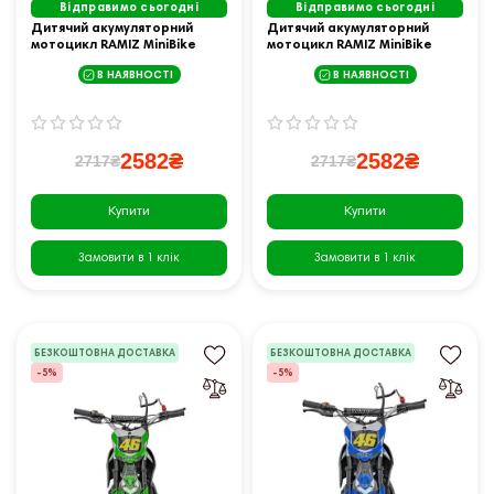
Відправимо сьогодні
Відправимо сьогодні
Дитячий акумуляторний
Дитячий акумуляторний
мотоцикл RAMIZ MiniBike
мотоцикл RAMIZ MiniBike
блакитний
червоний
В НАЯВНОСТІ
В НАЯВНОСТІ
2582₴
2582₴
2717₴
2717₴
Купити
Купити
Замовити в 1 клік
Замовити в 1 клік
БЕЗКОШТОВНА ДОСТАВКА
БЕЗКОШТОВНА ДОСТАВКА
-5%
-5%