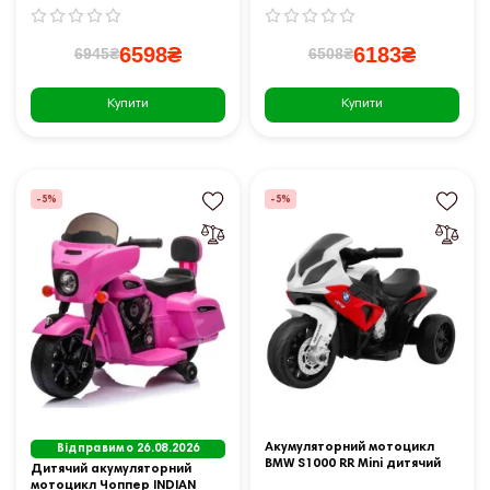
6598₴
6183₴
6945₴
6508₴
Купити
Купити
-5%
-5%
Акумуляторний мотоцикл
Відправимо 26.08.2026
BMW S1000 RR Mini дитячий
Дитячий акумуляторний
Червоний + 3 колеса + Звук
мотоцикл Чоппер INDIAN