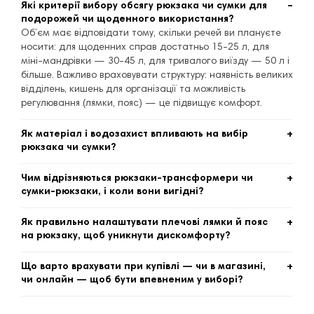
Які критерії вибору обсягу рюкзака чи сумки для
подорожей чи щоденного використання?
Об’єм має відповідати тому, скільки речей ви плануєте
носити: для щоденних справ достатньо 15-25 л, для
міні-мандрівки — 30-45 л, для тривалого виїзду — 50 л і
більше. Важливо враховувати структуру: наявність великих
відділень, кишень для організації та можливість
регулювання (лямки, пояс) — це підвищує комфорт.
Як матеріал і водозахист впливають на вибір
рюкзака чи сумки?
Якісні моделі виготовлені з міцного нейлону, кордура чи
поліестеру з водо- або вологозахистом і якісними
Чим відрізняються рюкзаки-трансформери чи
блискавками; це дає змогу використовувати рюкзак у
сумки-рюкзаки, і коли вони вигідні?
несприятливих умовах. Якщо ви часто подорожуєте чи
Рюкзаки-трансформери мають можливість зміни
перебуваєте на відкритому повітрі — зверніть увагу на
конфігурації: наприклад, частина перекладається як
Як правильно налаштувати плечові лямки й пояс
підкладку чи тент-чохол, який захищає вміст від вологи.
сумка, ремені ховаються — це зручно для подорожей чи
на рюкзаку, щоб уникнути дискомфорту?
робочого використання. Якщо вам потрібен
Спочатку покладіть у рюкзак типове навантаження, потім
універсальний аксесуар «на все» — такий варіант
одягніть його, відрегулюйте лямки так, щоб рюкзак щільно
Що варто врахувати при купівлі — чи в магазині,
дозволяє поєднувати стиль міської сумки і
прилягав до спини, поясний ремінь мав першочергове
чи онлайн — щоб бути впевненим у виборі?
функціональність рюкзака.
навантаження. Це допомагає рівномірно розподілити
Перевірте наявність деталей: якість блискавок, надійність
вагу між плечима та поясницею й уникнути
швів, наявність гарантії. Якщо купуєте онлайн — зверніть