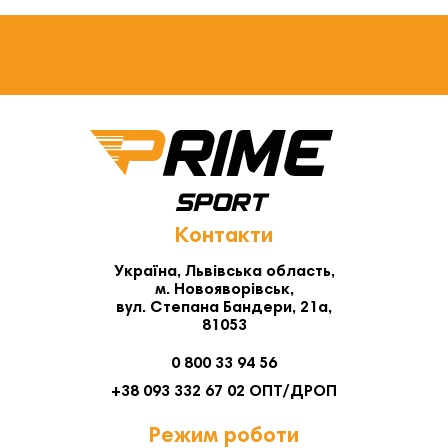
перевантаження.
увагу на політику повернення, точні розміри і фото
предмета. Тоді ймовірність вибору вдалого аксесуару
значно зростає.
Контакти
Україна, Львівська область,
м. Новояворівськ,
вул. Степана Бандери, 21а,
81053
0 800 33 94 56
+38 093 332 67 02 ОПТ/ДРОП
Режим роботи