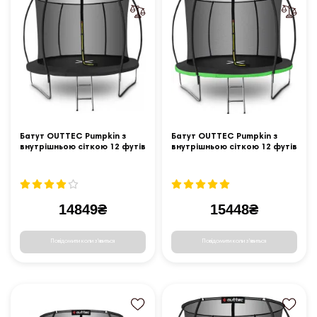
Батут OUTTEC Pumpkin з
Батут OUTTEC Pumpkin з
внутрішньою сіткою 12 футів
внутрішньою сіткою 12 футів
366 см чорний
374 см чорно-зелений
14849₴
15448₴
Повідомити коли з'явиться
Повідомити коли з'явиться