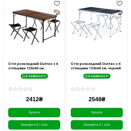
Стіл розкладний Outtec з 4
Стіл розкладний Outtec з 4
стільцями 120х60 см,
стільцями 120х60 см, чорний
коричневий
В НАЯВНОСТІ
В НАЯВНОСТІ
2412₴
2548₴
Купити
Купити
Замовити в 1 клік
Замовити в 1 клік