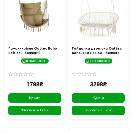
Гамак-крісло Outtec Boho
Гойдалка двомісна Outtec
Sois XXL, бежевий
Boho, 130 х 75 см - бежева
В НАЯВНОСТІ
В НАЯВНОСТІ
1798₴
3298₴
Купити
Купити
Замовити в 1 клік
Замовити в 1 клік