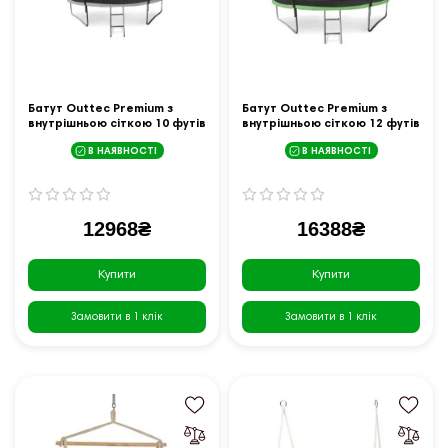
Батут Outtec Premium з
Батут Outtec Premium з
внутрішньою сіткою 10 футів
внутрішньою сіткою 12 футів
312 см чорно-сірий
374 см чорно-зелений
В НАЯВНОСТІ
В НАЯВНОСТІ
12968₴
16388₴
Купити
Купити
Замовити в 1 клік
Замовити в 1 клік