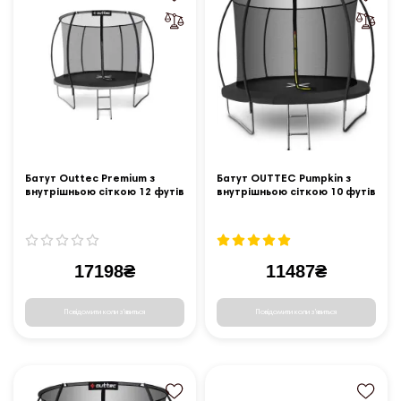
Батут Outtec Premium з
Батут OUTTEC Pumpkin з
внутрішньою сіткою 12 футів
внутрішньою сіткою 10 футів
374 см чорно-сірий
305 см чорний
17198₴
11487₴
Повідомити коли з'явиться
Повідомити коли з'явиться