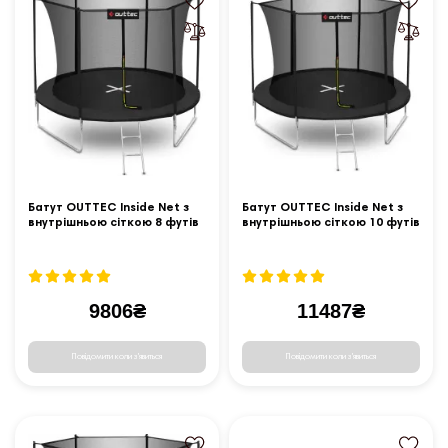
Батут OUTTEC Inside Net з
Батут OUTTEC Inside Net з
внутрішньою сіткою 8 футів
внутрішньою сіткою 10 футів
252 см чорний
305 см чорний
9806₴
11487₴
Повідомити коли з'явиться
Повідомити коли з'явиться