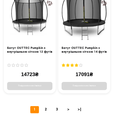
Батут OUTTEC Pumpkin з
Батут OUTTEC Pumpkin з
внутрішньою сіткою 12 футів
внутрішньою сіткою 14 футів
374 см чорно-сірий
435 см чорний
14723₴
17091₴
Повідомити коли з'явиться
Повідомити коли з'явиться
1
2
3
>
>|