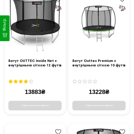
Фільтр
Батут OUTTEC Inside Net з
Батут Outtec Premium з
внутрішньою сіткою 12 футів
внутрішньою сіткою 10 футів
374 см чорний
312 см чорно-зелений
13883₴
13228₴
Повідомити коли з'явиться
Повідомити коли з'явиться