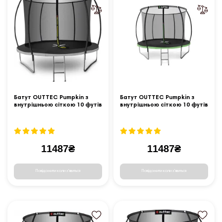
Батут OUTTEC Pumpkin з
Батут OUTTEC Pumpkin з
внутрішньою сіткою 10 футів
внутрішньою сіткою 10 футів
305 см чорно-сірий
312 см чорно-зелений
11487₴
11487₴
Повідомити коли з'явиться
Повідомити коли з'явиться