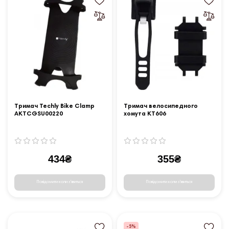
Тримач Techly Bike Clamp
Тримач велосипедного
AKTCGSU00220
хомута KT606
434₴
355₴
Повідомити коли з'явиться
Повідомити коли з'явиться
-5%