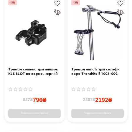
-5%
-5%
Тримач кошика для пляшок
Тримач напоїв для кольф-
KLS SLOT на кермо, чорний
кара TrendGolf 1002-009,
чорний
796₴
2192₴
837₴
2307₴
Повідомити коли з'явиться
Повідомити коли з'явиться