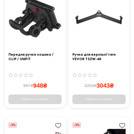
Передня ручка кошика /
Ручка для верхньої тяги
CLIP / UNIFIT
VEVOR TSZW-4#
948₴
3043₴
997₴
3203₴
Повідомити коли з'явиться
Повідомити коли з'явиться
-5%
-5%