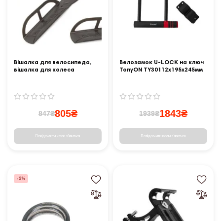
Вішалка для велосипеда,
Велозамок U-LOCK на ключ
вішалка для колеса
TonyON TY30112x195x245мм
+ ручка,чорний
805₴
1843₴
847₴
1939₴
Повідомити коли з'явиться
Повідомити коли з'явиться
-5%