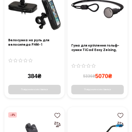
Велосумка на руль для
велосипеда FHM-1
Гума для кріплення гольф-
сумки TiCad Easy Zeising,
чорна
384₴
5070₴
5336₴
Повідомити коли з'явиться
Повідомити коли з'явиться
-4%