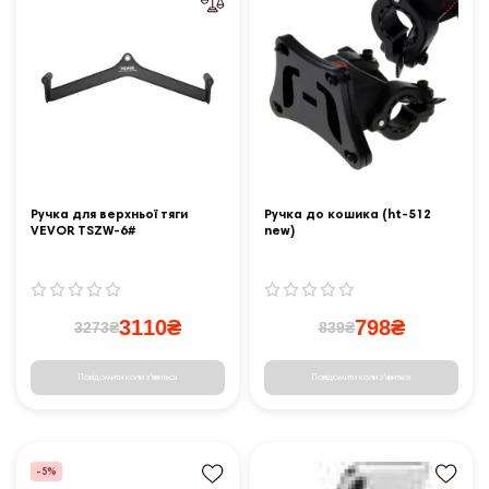
Ручка для верхньої тяги
Ручка до кошика (ht-512
VEVOR TSZW-6#
new)
3110₴
798₴
3273₴
839₴
Повідомити коли з'явиться
Повідомити коли з'явиться
-5%