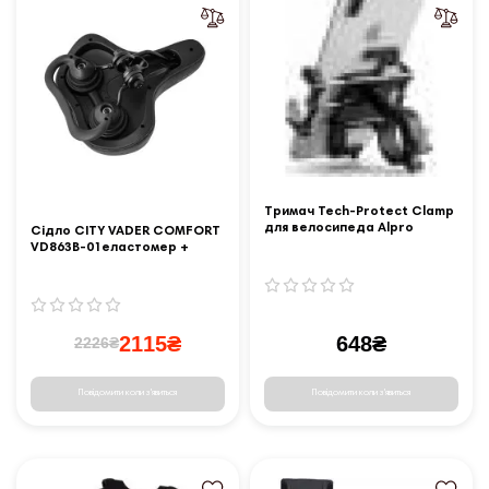
Тримач Tech-Protect Clamp
для велосипеда Alpro
Сідло CITY VADER COMFORT
VD863B-01еластомер +
ручка, 245х210мм, чорний
2115₴
648₴
2226₴
Повідомити коли з'явиться
Повідомити коли з'явиться