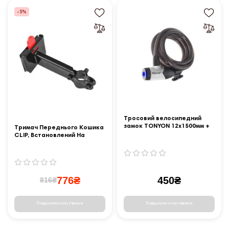
-5%
Тросовий велосипедний
замок TONYON 12x1500мм +
Тримач Переднього Кошика
кріплення, чорний
CLIP, Встановлений На
Виносі Керма
776₴
450₴
816₴
Повідомити коли з'явиться
Повідомити коли з'явиться