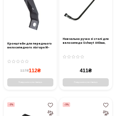
Навчальна ручка зі сталі для
велосипеда Uchwyt 640мм,
Кронштейн для переднього
синя
велосипедного ліхтаря M-
Wave SL
112₴
411₴
117₴
Повідомити коли з'явиться
Повідомити коли з'явиться
-5%
-5%