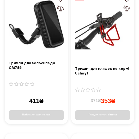
Тримач для велосипеда
CM756
Тримач для пляшок на кермі
Uchwyt
411₴
353₴
371₴
Повідомити коли з'явиться
Повідомити коли з'явиться