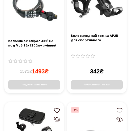
Велосипедний зажим AP2B
для спортивного
Велозамок спіральний на
обладнання
код VLB 15x1200мм змінний
пін 4-цифр., чорний + ручка
1493₴
342₴
1571₴
Повідомити коли з'явиться
Повідомити коли з'явиться
-5%