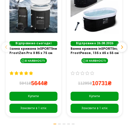
Відправимо сьогодні
Відправимо 26.08.2026
Ванна крижана inSPORTline
Ванна крижана inSPORTline
FrostZen Pro II 85 х 75 см
FrostPeace, 135 x 65 x 55 см
375 л
380 л
В НАЯВНОСТІ
В НАЯВНОСТІ
5644₴
10731₴
5941₴
11295₴
Купити
Купити
Замовити в 1 клік
Замовити в 1 клік