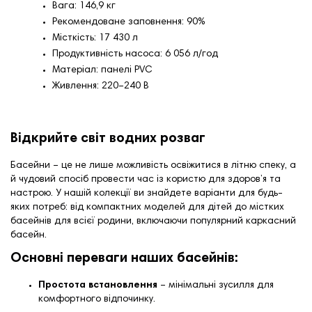
Вага: 146,9 кг
Рекомендоване заповнення: 90%
Місткість: 17 430 л
Продуктивність насоса: 6 056 л/год
Матеріал: панелі PVC
Живлення: 220–240 В
Відкрийте світ водних розваг
Басейни – це не лише можливість освіжитися в літню спеку, а
й чудовий спосіб провести час із користю для здоров’я та
настрою. У нашій колекції ви знайдете варіанти для будь-
яких потреб: від компактних моделей для дітей до містких
басейнів для всієї родини, включаючи популярний
каркасний
басейн
.
Основні переваги наших басейнів:
Простота встановлення
– мінімальні зусилля для
комфортного відпочинку.