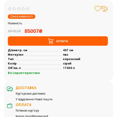
НЕ В НАЯВНОСТІ
Закінчились
85007₴
89481₴
КУПИТИ
Діаметр, см
457 см
Матеріал
пвх
Тип
каркасний
Колір
сірий
Об'єм, л
17430 л
Всі характеристики
ДОСТАВКА
Кур`єрська доставка
У відділення Нової пошти
ОПЛАТА
Готівкою кур`єру
Карта Visa/Mastercard