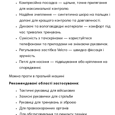
Компресійна посадка — щільне, точне прилягання
для максимальної контролю.
Надійне зчеплення — синтетична шкіра на пальцях і
долоні для кращого контролю та довговічності.
Дихаючі та вологовідвідні матеріали — комфорт під
час тривалих тренувань.
Сумісність з тачскрінами — користуйтеся
телефонами та приладами не знімаючи рукавичок.
Регульована застібка Velcro — швидка фіксація і
зручність.
Петлі для носіння — підвішування або кріплення на
спорядженні.
Можна прати в пральній машині
Рекомендовані області застосування:
Тактичні рукавиці для військових
Захисні рукавички для стрільби
Рукавиці для тренувань зі зброєю
Для правоохоронних органів
Для обслуговування та ремонту техніки