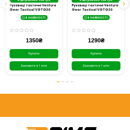
Відправимо завтра
Відправимо завтра
Рукавиці тактичні Venture
Рукавиці тактичні Venture
Gear Tactical VGTG30
Gear Tactical VGTG20
Medium-Duty Operator,
Medium-Duty Operator,
В НАЯВНОСТІ
В НАЯВНОСТІ
чорні, S
пісочні, S
1350₴
1290₴
Купити
Купити
Замовити в 1 клік
Замовити в 1 клік