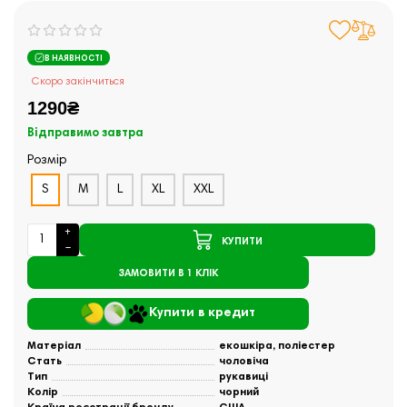
В НАЯВНОСТІ
Скоро закінчиться
1290₴
Відправимо завтра
Розмір
S
M
L
XL
XXL
КУПИТИ
ЗАМОВИТИ В 1 КЛІК
Купити в кредит
Матеріал
екошкіра, поліестер
Стать
чоловіча
Тип
рукавиці
Колір
чорний