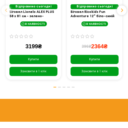
Відправимо сьогодні
Відправимо сьогодні
Біговел Lionelo ALEX PLUS
Біговел Ricokids Fun
58 х 81 см - зелено-
Adventure 12" біло-синій
бежевий
В НАЯВНОСТІ
В НАЯВНОСТІ
3199₴
2364₴
396₴
Купити
Купити
Замовити в 1 клік
Замовити в 1 клік