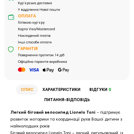
Кур`єрська доставка
У відділення Нової пошти
ОПЛАТА
Готівкою кур`єру
Карта Visa/Mastercard
Накладений платіж
Інші способи оплати
ГАРАНТІЯ
Повернення протягом 14 діб
Офіційна гарантія виробника
ОПИС
ХАРАКТЕРИСТИКИ
ВІДГУКИ
0
ПИТАННЯ-ВІДПОВІДЬ
Легкий біговий велосипед Lionelo Toni
– підтримує
розвиток моторики та координації рухів Вашої дитини з
наймолодших років
Біговий велосипед Lionelo Toni – легкий, регульований, із