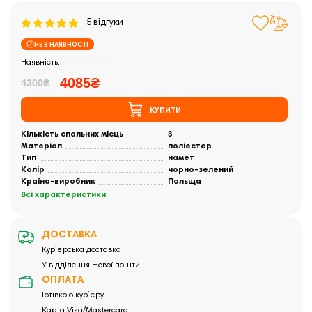
5 відгуки
НЕ В НАЯВНОСТІ
Закінчились
4085₴
4300₴
КУПИТИ
Кількість спальних місць
3
Матеріал
поліестер
Тип
намет
Колір
чорно-зелений
Країна-виробник
Польща
Всі характеристики
ДОСТАВКА
Кур`єрська доставка
У відділення Нової пошти
ОПЛАТА
Готівкою кур`єру
Карта Visa/Mastercard