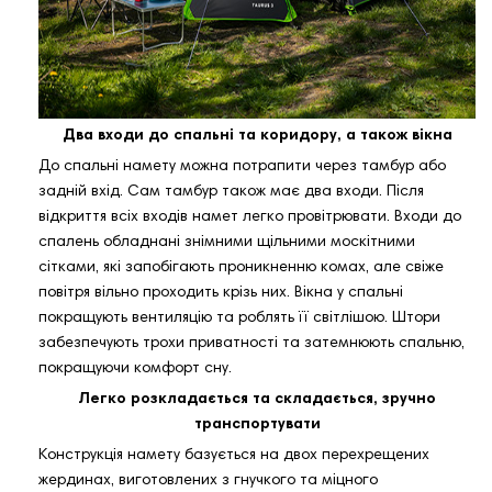
Два входи до спальні та коридору, а також вікна
До спальні намету можна потрапити через тамбур або
задній вхід. Сам тамбур також має два входи. Після
відкриття всіх входів намет легко провітрювати. Входи до
спалень обладнані знімними щільними москітними
сітками, які запобігають проникненню комах, але свіже
повітря вільно проходить крізь них. Вікна у спальні
покращують вентиляцію та роблять її світлішою. ​​Штори
забезпечують трохи приватності та затемнюють спальню,
покращуючи комфорт сну.
Легко розкладається та складається, зручно
транспортувати
Конструкція намету базується на двох перехрещених
жердинах, виготовлених з гнучкого та міцного