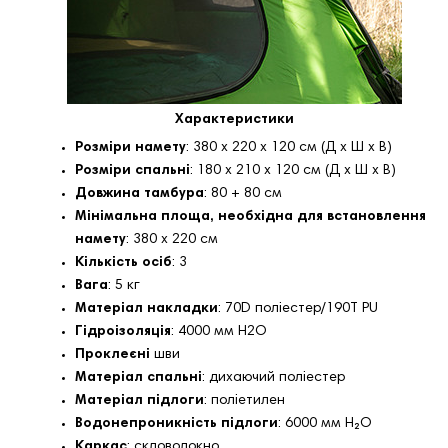
Характеристики
Розміри намету
: 380 x 220 x 120 см (Д x Ш x В)
Розміри спальні
: 180 x 210 x 120 см (Д x Ш x В)
Довжина тамбура
: 80 + 80 см
Мінімальна площа, необхідна для встановлення
намету
: 380 x 220 см
Кількість осіб
: 3
Вага
: 5 кг
Матеріал накладки
: 70D поліестер/190T PU
Гідроізоляція
: 4000 мм H2O
Проклеєні
шви
Матеріал спальні
: дихаючий поліестер
Матеріал підлоги
: поліетилен
Водонепроникність підлоги
: 6000 мм H₂O
Каркас
: скловолокно