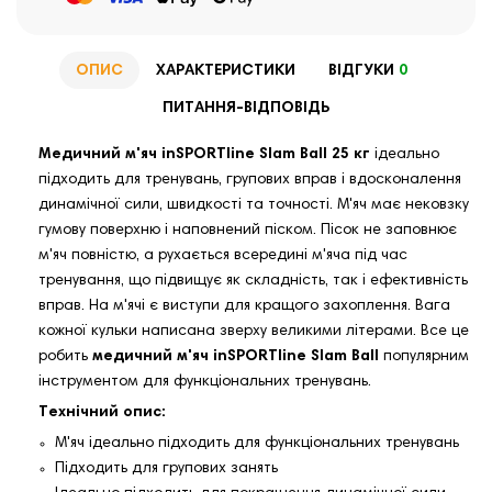
ОПИС
ХАРАКТЕРИСТИКИ
ВІДГУКИ
0
ПИТАННЯ-ВІДПОВІДЬ
Медичний м'яч inSPORTline Slam Ball 25 кг
ідеально
підходить для тренувань, групових вправ і вдосконалення
динамічної сили, швидкості та точності. М'яч має нековзку
гумову поверхню і наповнений піском. Пісок не заповнює
м'яч повністю, а рухається всередині м'яча під час
тренування, що підвищує як складність, так і ефективність
вправ. На м'ячі є виступи для кращого захоплення. Вага
кожної кульки написана зверху великими літерами. Все це
робить
медичний м'яч inSPORTline Slam Ball
популярним
інструментом для функціональних тренувань.
Технічний опис:
М'яч ідеально підходить для функціональних тренувань
Підходить для групових занять