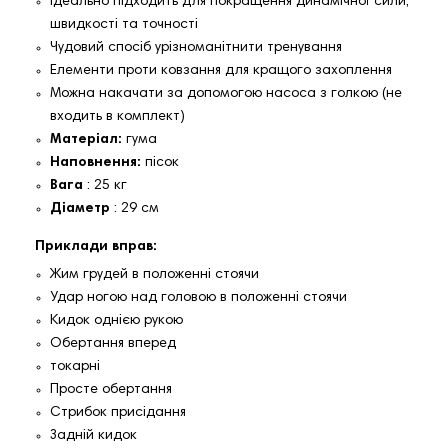
Ідеально підходить для покращення динамічної сили,
швидкості та точності
Чудовий спосіб урізноманітнити тренування
Елементи проти ковзання для кращого захоплення
Можна накачати за допомогою насоса з голкою (не
входить в комплект)
Матеріал:
гума
Наповнення:
пісок
Вага
: 25 кг
Діаметр
: 29 см
Приклади вправ:
Жим грудей в положенні стоячи
Удар ногою над головою в положенні стоячи
Кидок однією рукою
Обертання вперед
токарні
Просте обертання
Стрибок присідання
Задній кидок