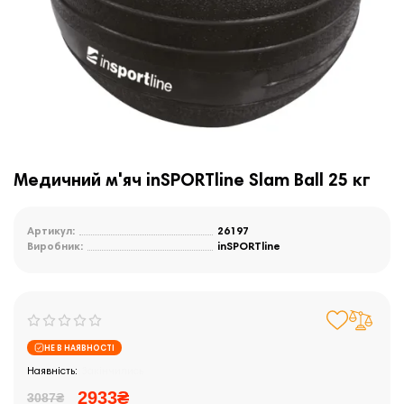
Медичний м'яч inSPORTline Slam Ball 25 кг
Артикул:
26197
Виробник:
inSPORTline
НЕ В НАЯВНОСТІ
Закінчились
2933₴
3087₴