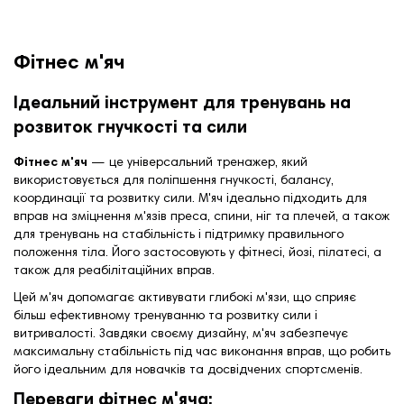
Фітнес м'яч
Ідеальний інструмент для тренувань на
розвиток гнучкості та сили
Фітнес м'яч
— це універсальний тренажер, який
використовується для поліпшення гнучкості, балансу,
координації та розвитку сили. М'яч ідеально підходить для
вправ на зміцнення м'язів преса, спини, ніг та плечей, а також
для тренувань на стабільність і підтримку правильного
положення тіла. Його застосовують у фітнесі, йозі, пілатесі, а
також для реабілітаційних вправ.
Цей м'яч допомагає активувати глибокі м'язи, що сприяє
більш ефективному тренуванню та розвитку сили і
витривалості. Завдяки своєму дизайну, м'яч забезпечує
максимальну стабільність під час виконання вправ, що робить
його ідеальним для новачків та досвідчених спортсменів.
Переваги фітнес м'яча: