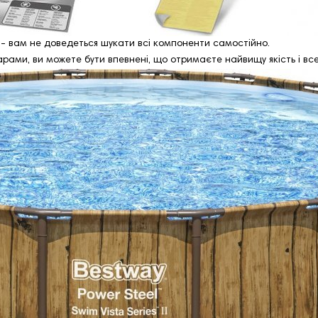
- вам не доведеться шукати всі компоненти самостійно.
рами, ви можете бути впевнені, що отримаєте найвищу якість і все