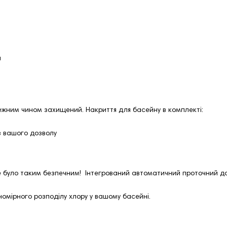
и
ежним чином захищений. Накриття для басейну в комплекті:
з вашого дозволу
не було таким безпечним! Інтегрований автоматичний проточний д
омірного розподілу хлору у вашому басейні.