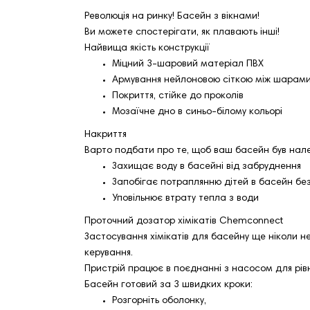
Революція на ринку! Басейн з вікнами!
Ви можете спостерігати, як плавають інші!
Найвища якість конструкції
Міцний 3-шаровий матеріал ПВХ
Армування нейлоновою сіткою між шарам
Покриття, стійке до проколів
Мозаїчне дно в синьо-білому кольорі
Накриття
Варто подбати про те, щоб ваш басейн був нал
Захищає воду в басейні від забруднення
Запобігає потраплянню дітей в басейн бе
Уповільнює втрату тепла з води
Проточний дозатор хімікатів Chemconnect
Застосування хімікатів для басейну ще ніколи 
керування.
Пристрій працює в поєднанні з насосом для рівн
Басейн готовий за 3 швидких кроки:
Розгорніть оболонку,