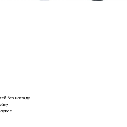
тей без нагляду
ейну
каркас