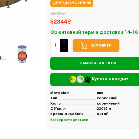
ПЕРЕДЗАМОВЛЕННЯ
55625₴
52844₴
Орієнтовний термін доставки 14-18
ЗАМОВИТИ
ЗАМОВИТИ В 1 КЛІК
Купити в кредит
Матеріал
пвх
Тип
каркасний
Колір
коричневий
Об'єм, л
23062 л
Країна-виробник
Китай
Всі характеристики