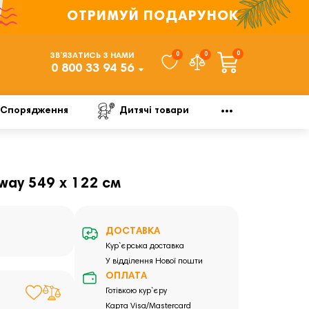
ОТРИМУЙ ПОДАРУНОК
0
0
0
ЗВ’ЯЗАТИСЬ З НАМИ
0 800 33 94 56
Спорядження
Дитячі товари
way 549 x 122 см
ДОСТАВКА
Кур`єрська доставка
У відділення Нової пошти
ОПЛАТА
Готівкою кур`єру
Карта Visa/Mastercard