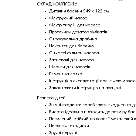
СКЛАД КОМПЛЕКТУ
Дитячий басейн 549 x 122 см
Фільтруючий насос
Фільтр типу III для насоса
Проточний дозатор хімікатів
Страхувальна драбина
Накриття для басейну
Сітчасті фільтри насоса
Затискачі для насоса
Шланги для насосів
Ремонтна латка
Інструкція з експлуатації польською мовою
Завантажити інструкцію на аукціоні
Безпека дітей
Знімні сходинки запобігають входженню ді
Висота ідеально підходить до розміру бас
Посилений, стійкий до корозії металевий 
Неслизькі сходинки
Зручні поручні