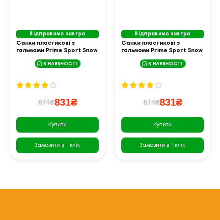
Відправимо завтра
Відправимо завтра
Санки пластикові з
Санки пластикові з
гальмами Prime Sport Snow
гальмами Prime Sport Snow
Rider сині
Rider червоні
В НАЯВНОСТІ
В НАЯВНОСТІ
831₴
831₴
874₴
874₴
Купити
Купити
Замовити в 1 клік
Замовити в 1 клік