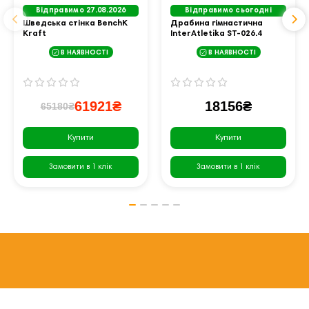
Відправимо 27.08.2026
Відправимо сьогодні
Шведська стінка BenchK
Драбина гімнастична
Kraft
InterAtletika ST-026.4
В НАЯВНОСТІ
В НАЯВНОСТІ
61921₴
18156₴
65180₴
Купити
Купити
Замовити в 1 клік
Замовити в 1 клік