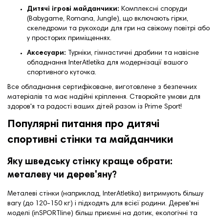
Дитячі ігрові майданчики:
Комплексні споруди
(Babygame, Romana, Jungle), що включають гірки,
скеледроми та рукоходи для гри на свіжому повітрі або
у просторих приміщеннях.
Аксесуари:
Турніки, гімнастичні драбини та навісне
обладнання InterAtletika для модернізації вашого
спортивного куточка.
Все обладнання сертифіковане, виготовлене з безпечних
матеріалів та має надійні кріплення. Створюйте умови для
здоров'я та радості ваших дітей разом із Prime Sport!
Популярні питання про дитячі
спортивні стінки та майданчики
Яку шведську стінку краще обрати:
металеву чи дерев'яну?
Металеві стінки (наприклад, InterAtletika) витримують більшу
вагу (до 120-150 кг) і підходять для всієї родини. Дерев'яні
моделі (inSPORTline) більш приємні на дотик, екологічні та