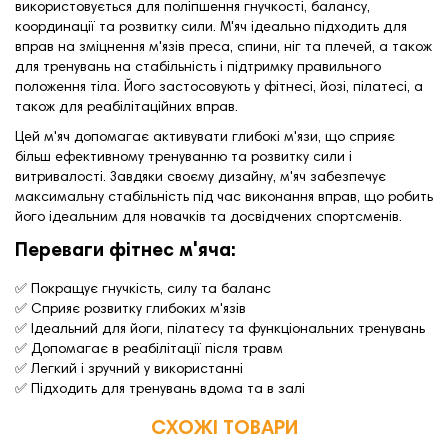
використовується для поліпшення гнучкості, балансу,
координації та розвитку сили. М'яч ідеально підходить для
вправ на зміцнення м'язів преса, спини, ніг та плечей, а також
для тренувань на стабільність і підтримку правильного
положення тіла. Його застосовують у фітнесі, йозі, пілатесі, а
також для реабілітаційних вправ.
Цей м'яч допомагає активувати глибокі м'язи, що сприяє
більш ефективному тренуванню та розвитку сили і
витривалості. Завдяки своєму дизайну, м'яч забезпечує
максимальну стабільність під час виконання вправ, що робить
його ідеальним для новачків та досвідчених спортсменів.
Переваги фітнес м'яча:
✅ Покращує гнучкість, силу та баланс
✅ Сприяє розвитку глибоких м'язів
✅ Ідеальний для йоги, пілатесу та функціональних тренувань
✅ Допомагає в реабілітації після травм
✅ Легкий і зручний у використанні
✅ Підходить для тренувань вдома та в залі
СХОЖІ ТОВАРИ