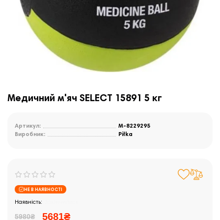
Медичний м'яч SELECT 15891 5 кг
Артикул:
M-8229295
Виробник:
Piłka
НЕ В НАЯВНОСТІ
Закінчились
5681₴
5980₴