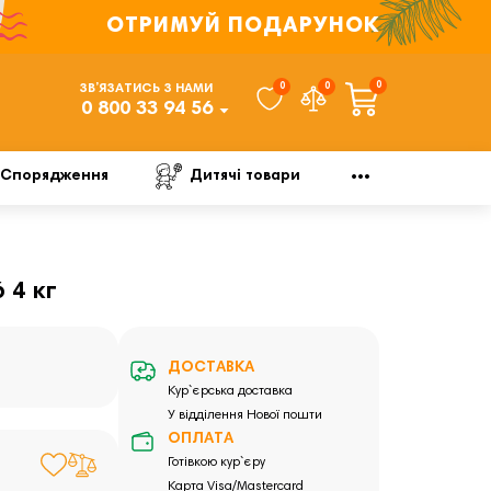
ОТРИМУЙ ПОДАРУНОК
0
0
0
ЗВ’ЯЗАТИСЬ З НАМИ
0 800 33 94 56
Спорядження
Дитячі товари
 4 кг
ДОСТАВКА
Кур`єрська доставка
У відділення Нової пошти
ОПЛАТА
Готівкою кур`єру
Карта Visa/Mastercard