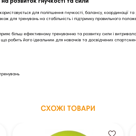
 на розвиток гнучкості та сили
ористовується для поліпшення гнучкості, балансу, координації та 
також для тренувань на стабільність і підтримку правильного положен
прияє більш ефективному тренуванню та розвитку сили і витривалос
 що робить його ідеальним для новачків та досвідчених спортсмен
 тренувань
СХОЖІ ТОВАРИ