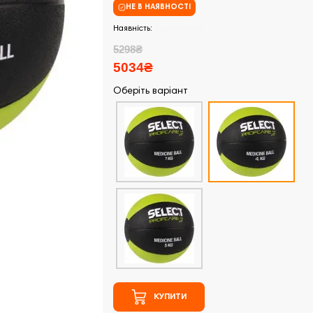
НЕ В НАЯВНОСТІ
Закінчились
5298₴
5034₴
Оберіть варіант
КУПИТИ