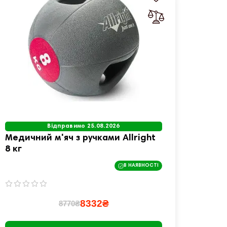
Відправимо 25.08.2026
Медичний м'яч з ручками Allright
Медич
8 кг
Ball 1
В НАЯВНОСТІ
8332₴
8770₴