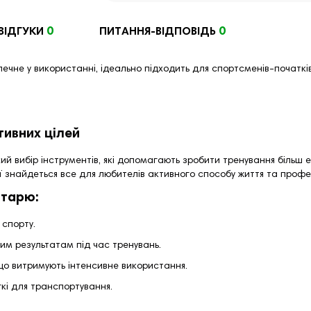
0
0
ВІДГУКИ
ПИТАННЯ-ВІДПОВІДЬ
печне у використанні, ідеально підходить для спортсменів-початків
тивних цілей
ий вибір інструментів, які допомагають зробити тренування більш
ії знайдеться все для любителів активного способу життя та профе
нтарю:
 спорту.
м результатам під час тренувань.
 що витримують інтенсивне використання.
кі для транспортування.