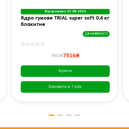
Відправимо 23.08.2026
Ядро гумове TRIAL super soft 0,4 кг
блакитне
В НАЯВНОСТІ
7516₴
7911₴
Купити
Замовити в 1 клік