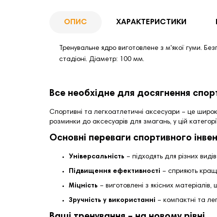
ОПИС
ХАРАКТЕРИСТИКИ
Тренувальне ядро виготовлене з м'якої гуми. Без
стадіоні. Діаметр: 100 мм.
Все необхідне для досягнення спор
Спортивні та легкоатлетичні аксесуари – це широк
розминки до аксесуарів для змагань, у цій категор
Основні переваги спортивного інве
Універсальність
– підходять для різних видів
Підвищення ефективності
– сприяють кращи
Міцність
– виготовлені з якісних матеріалів,
Зручність у використанні
– компактні та лег
Ваші тренування – на новому рівні