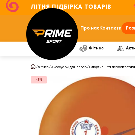
ЛІТНЯ ПІДБІРКА ТОВАРІВ
Про нас
Контакти
Роз
Фітнес
Акт
Фітнес
Аксесуари для вправ
Спортивні та легкоатлетич
-5%