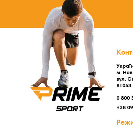
Конт
Україн
м. Нов
вул. С
81053
0 800 
+38 0
Режи