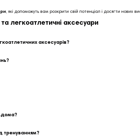
ари
, які допоможуть вам розкрити свій потенціал і досягти нових вис
 та легкоатлетичні аксесуари
егкоатлетичних аксесуарів?
ань?
 вдома?
ед тренуванням?