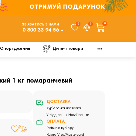
ОТРИМУЙ ПОДАРУНОК
0
0
0
ЗВ’ЯЗАТИСЬ З НАМИ
0 800 33 94 56
Спорядження
Дитячі товари
який 1 кг помаранчевий
ДОСТАВКА
Кур`єрська доставка
У відділення Нової пошти
ОПЛАТА
Готівкою кур`єру
Карта Visa/Mastercard