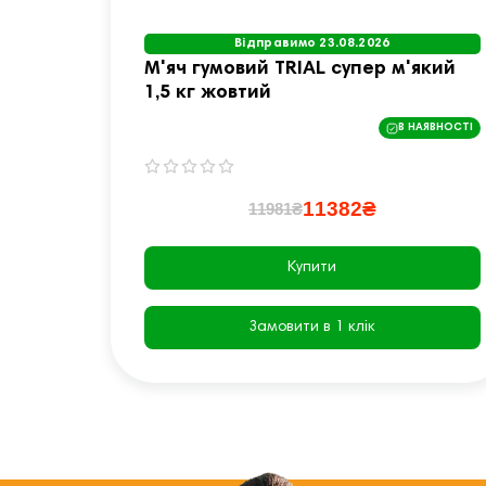
Відправимо 23.08.2026
М'яч гумовий TRIAL супер м'який
1,5 кг жовтий
В НАЯВНОСТІ
11382₴
11981₴
Купити
Замовити в 1 клік