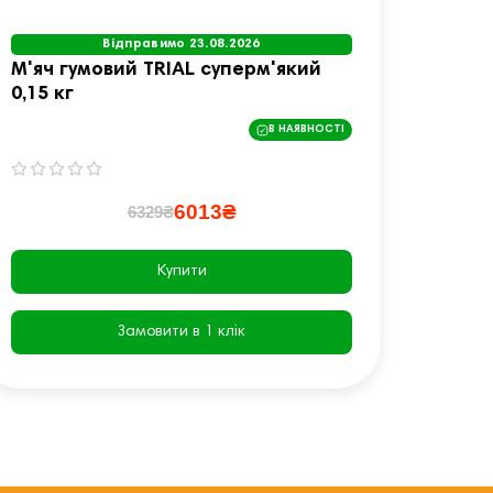
Відправимо 23.08.2026
М'яч гумовий TRIAL суперм'який
Профе
0,15 кг
30 см
В НАЯВНОСТІ
6013₴
6329₴
Купити
Замовити в 1 клік