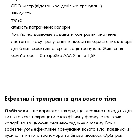
ODO-метр (відстань за декілька тренувань)
швидкість
пульс
кількість потрачених калорій
Комп'ютер дозволяє задавати контрольні значення
дистанції, часу тренування, кількості використаних калорій
для більш ефективної організації тренувань. Живлення
комп'ютера – батарейка ААА 2 шт. х 1,5В
Ефективні тренування для всього тіла
Орбітреки
– це
кардіотренажери
, що ідеально підходять для
тих, хто хоче покращити свою фізичну форму, спалюючи
калорії та зміцнюючи серцево-судинну систему. Вони
забезпечують ефективне тренування всього тіла, поєднуючи
рухи еліптичного тренажера та бігової доріжки. Орбітрек