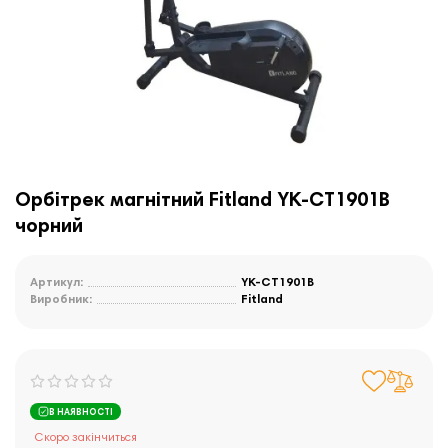
Орбітрек магнітний Fitland YK-CT1901B
чорний
Артикул:
YK-CT1901B
Виробник:
Fitland
В НАЯВНОСТІ
Скоро закінчиться