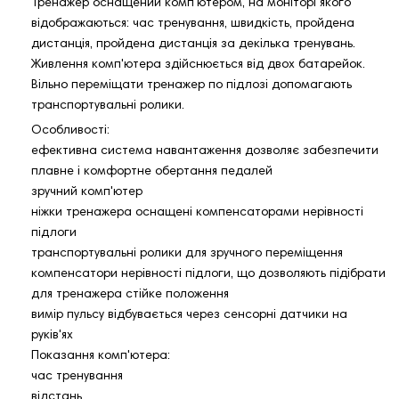
Тренажер оснащений комп'ютером, на моніторі якого
відображаються: час тренування, швидкість, пройдена
дистанція, пройдена дистанція за декілька тренувань.
Живлення комп'ютера здійснюється від двох батарейок.
Вільно переміщати тренажер по підлозі допомагають
транспортувальні ролики.
Особливості:
ефективна система навантаження дозволяє забезпечити
плавне і комфортне обертання педалей
зручний комп'ютер
ніжки тренажера оснащені компенсаторами нерівності
підлоги
транспортувальні ролики для зручного переміщення
компенсатори нерівності підлоги, що дозволяють підібрати
для тренажера стійке положення
вимір пульсу відбувається через сенсорні датчики на
руків'ях
Показання комп'ютера:
час тренування
відстань