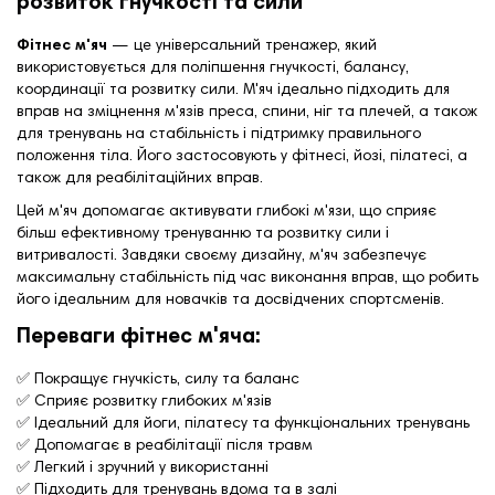
розвиток гнучкості та сили
Фітнес м'яч
— це універсальний тренажер, який
використовується для поліпшення гнучкості, балансу,
координації та розвитку сили. М'яч ідеально підходить для
вправ на зміцнення м'язів преса, спини, ніг та плечей, а також
для тренувань на стабільність і підтримку правильного
положення тіла. Його застосовують у фітнесі, йозі, пілатесі, а
також для реабілітаційних вправ.
Цей м'яч допомагає активувати глибокі м'язи, що сприяє
більш ефективному тренуванню та розвитку сили і
витривалості. Завдяки своєму дизайну, м'яч забезпечує
максимальну стабільність під час виконання вправ, що робить
його ідеальним для новачків та досвідчених спортсменів.
Переваги фітнес м'яча:
✅ Покращує гнучкість, силу та баланс
✅ Сприяє розвитку глибоких м'язів
✅ Ідеальний для йоги, пілатесу та функціональних тренувань
✅ Допомагає в реабілітації після травм
✅ Легкий і зручний у використанні
✅ Підходить для тренувань вдома та в залі