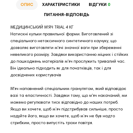
ОПИС
ХАРАКТЕРИСТИКИ
ВІДГУКИ
0
ПИТАННЯ-ВІДПОВІДЬ
МЕДИЦИНСЬКИЙ М'ЯЧ TRIAL 4 КГ
Натискні кульки правильної форми. Виготовлений зі
спеціального нетоксичного синтетичного каучуку, що
дозволяє виготовляти м'ячі значної ваги при збереженні
невеликого розміру. Завдяки використанню міцних і стійких
до пошкоджень матеріалів м'яч прослужить тривалий час.
Він ідеально підходить як для початківців, так і для
досвідчених користувачів
М'яч наповнений спеціальним гранулятом, який відповідає
вазі та еластичності. Завдяки тому, що м'яч накачаний, ми
можемо регулювати тиск відповідно до наших потреб.
Якщо ви хочете, щоб м’яч підстрибував сильніше, просто
надуйте його, якщо ви хочете, щоб м’яч не був надто
стрибким, просто випустіть трохи повітря.