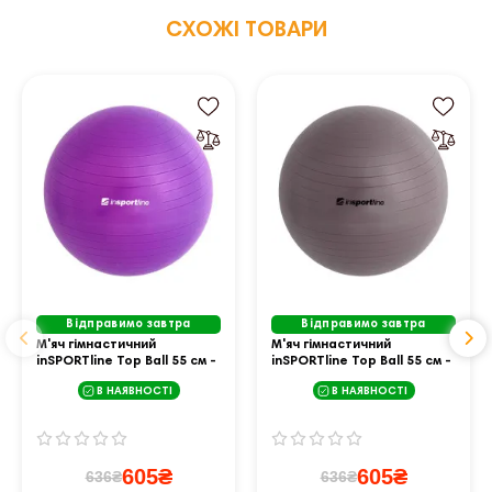
СХОЖІ ТОВАРИ
Відправимо завтра
Відправимо завтра
М'яч гімнастичний
М'яч гімнастичний
inSPORTline Top Ball 55 см -
inSPORTline Top Ball 55 см -
фіолетовий
темно-сірий
В НАЯВНОСТІ
В НАЯВНОСТІ
605₴
605₴
636₴
636₴