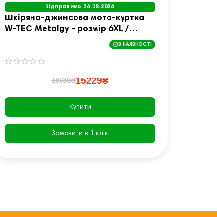
Відправимо 26.08.2026
Шкіряно-джинсова мото-куртка
Чолов
W-TEC Metalgy - розмір 6XL /
2Stri
чорна
В НАЯВНОСТІ
15229₴
16030₴
Купити
Замовити в 1 клік