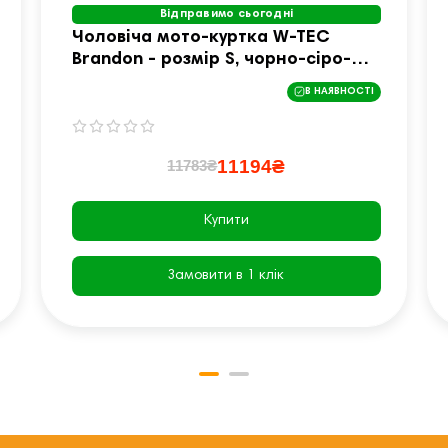
Відправимо сьогодні
Чоловіча мото-куртка W-TEC
Brandon - розмір S, чорно-сіро-
оранжева
В НАЯВНОСТІ
11194₴
11783₴
Купити
Замовити в 1 клік