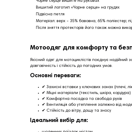
Чорне серце вишите на рукавах
Вишитий логотип «Чорне серце» на грудях
Підвісна петля
Матеріал: верх - 35% бавовна, 65% поліестер; п
Після зняття протекторів його також можна вико
Мотоодяг для комфорту та безп
Якісний одяг для мотоциклістів поєднує надійний з
довговічність і стійкість до погодних умов.
Основні переваги:
✔ Захисні вставки у ключових зонах (плечі, лік
✔ Міцні матеріали (текстиль, шкіра, кордура)
✔ Комфортна посадка та свобода рухів
✔ Вентиляція або утеплення залежно від моде
✔ Стійкість до вітру, дощу та зносу
Ідеальний вибір для:
щоденних поїздок містом