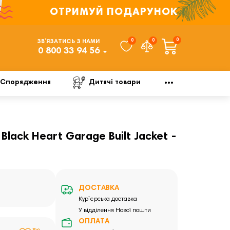
ОТРИМУЙ ПОДАРУНОК
0
0
0
ЗВ’ЯЗАТИСЬ З НАМИ
0 800 33 94 56
Спорядження
Дитячі товари
lack Heart Garage Built Jacket -
ДОСТАВКА
Кур`єрська доставка
У відділення Нової пошти
ОПЛАТА