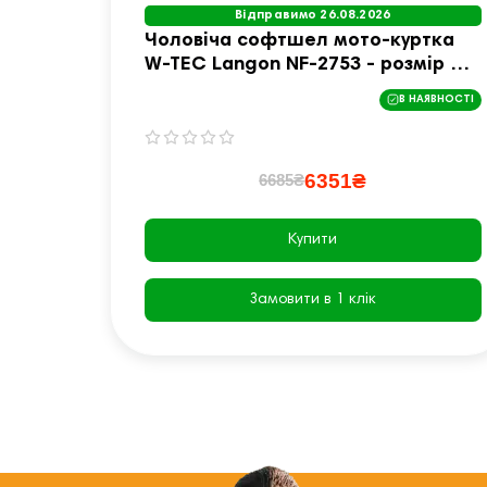
Відправимо 26.08.2026
Чоловіча софтшел мото-куртка
W-TEC Langon NF-2753 - розмір M /
чорно-синя
В НАЯВНОСТІ
6351₴
6685₴
Купити
Замовити в 1 клік