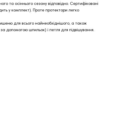
няного та осіннього сезону відповідно. Сертифіковані
дить у комплект). Проте протектори легко
 кишеню для всього найнеобхіднішого, а також
за допомогою шпильок) і петля для підвішування.