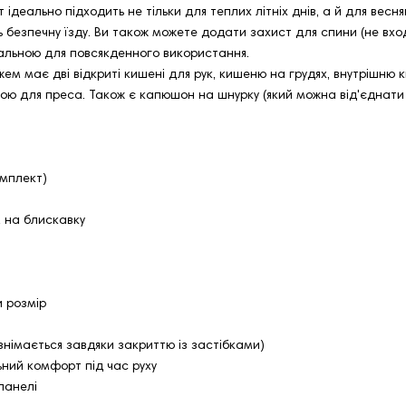
т ідеально підходить не тільки для теплих літніх днів, а й для вес
ь безпечну їзду. Ви також можете додати захист для спини (не вхо
еальною для повсякденного використання.
ем має дві відкриті кишені для рук, кишеню на грудях, внутрішню
ою для преса. Також є капюшон на шнурку (який можна від'єднати 
омплект)
 на блискавку
и розмір
німається завдяки закриттю із застібками)
ний комфорт під час руху
панелі