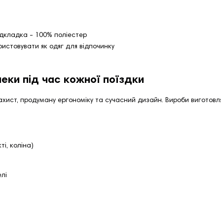
ідкладка - 100% поліестер
ристовувати як одяг для відпочинку
еки під час кожної поїздки
ахист, продуману ергономіку та сучасний дизайн. Вироби виготовля
ті, коліна)
лі