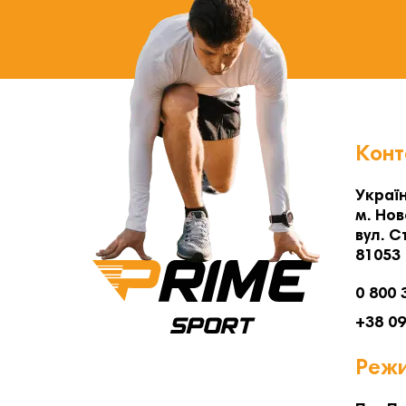
Конт
Україн
м. Нов
вул. С
81053
0 800 
+38 0
Режи