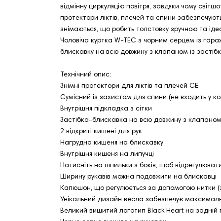
відмінну циркуляцію повітря, завдяки чому світшо
протектори ліктів, плечей та спини забезпечуют
знімаються, що робить толстовку зручною та ід
Чоловіча куртка W-TEC з чорним серцем із гараж
блискавку на всю довжину з клапаном із застібк
Технічний опис:
Знімні протектори для ліктів та плечей CE
Сумісний із захистом для спини (не входить у к
Внутрішня підкладка з сітки
Застібка-блискавка на всю довжину з клапаном
2 відкриті кишені для рук
Нагрудна кишеня на блискавку
Внутрішня кишеня на липучці
Натисніть на шпильки з боків, щоб відрегулюват
Ширину рукавів можна подовжити на блискавці
Капюшон, що регулюється за допомогою нитки (з
Унікальний дизайн весла забезпечує максималь
Великий вишитий логотип Black Heart на задній 