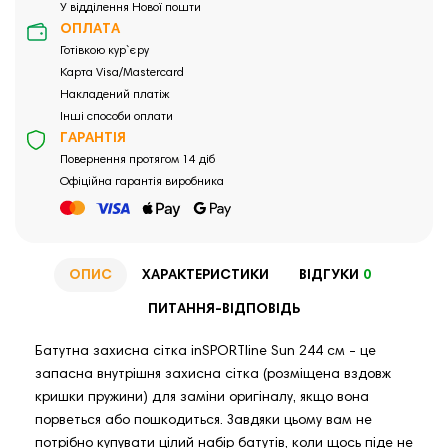
У відділення Нової пошти
ОПЛАТА
Готівкою кур`єру
Карта Visa/Mastercard
Накладений платіж
Інші способи оплати
ГАРАНТІЯ
Повернення протягом 14 діб
Офіційна гарантія виробника
ОПИС
ХАРАКТЕРИСТИКИ
ВІДГУКИ
0
ПИТАННЯ-ВІДПОВІДЬ
Батутна захисна сітка inSPORTline Sun 244 см - це
запасна внутрішня захисна сітка (розміщена вздовж
кришки пружини) для заміни оригіналу, якщо вона
порветься або пошкодиться. Завдяки цьому вам не
потрібно купувати цілий набір батутів, коли щось піде не