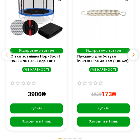
Відправимо завтра
Відправимо завтра
Сітка зовнішня Hop-Sport
Пружина для батута
HS-TON010 3-Legs 10FT
inSPORTline 430 см (180 мм)
В НАЯВНОСТІ
В НАЯВНОСТІ
3906₴
173₴
182₴
Купити
Купити
Замовити в 1 клік
Замовити в 1 клік