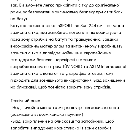
так. Ви зможете легко прикріпити сітку до оригінальної
рами, забезпечуючи максимальну безпеку при стрибках
на батуті.
Батутна захисна сітка inSPORTline Sun 244 см - це міцна
захисна сітка, яка запобігає потраплянню користувача
поза зону стрибків на батуті та травмуванню. Завдяки
високоякісним матеріалам та витонченому виробництву
захисна сітка відповідає найвищим європейським
стандартам безпеки, перевірені німецьким
випробувальним центром TÜV NORD та ASTM Internacional.
Захисна сітка є волого- та ультрафіолетовою, тому
підходить для зовнішнього використання. Вхід захищений
на блискавці, щоб повністю закрити зону стрибків.
Технічний опис:
-Надзвичайно міцна та міцна внутрішня захисна сітка
(розміщена вздовж кришки пружини)
-Вхід, закріплений на блискавці та запобіжник, щоб
запобігти випаданню користувача із зони стрибків