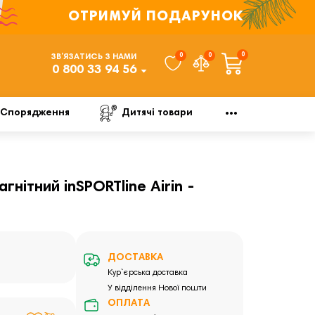
ОТРИМУЙ ПОДАРУНОК
0
0
0
ЗВ’ЯЗАТИСЬ З НАМИ
0 800 33 94 56
Спорядження
Дитячі товари
нітний inSPORTline Airin -
ДОСТАВКА
Кур`єрська доставка
У відділення Нової пошти
ОПЛАТА