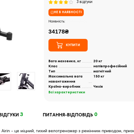
3 відгуки
НЕ В НАЯВНОСТІ
Закінчились
34178₴
КУПИТИ
Вага маховика, кг
20 кг
Клас
напівпрофесійний
Тип
магнітний
Максимальна вага
150 кг
навантаження
Країна-виробник
Чехія
Всі характеристики
3
0
ВІДГУКИ
ПИТАННЯ-ВІДПОВІДЬ
e Airin - це міцний, тихий велотренажер з ремінним приводом, пр