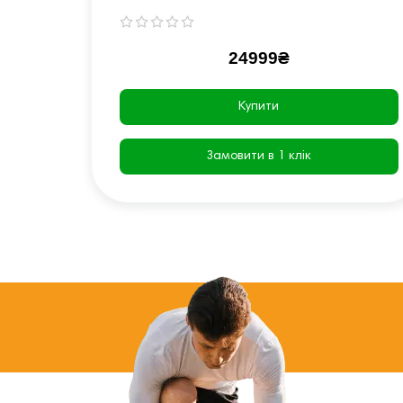
24999₴
Купити
Замовити в 1 клік