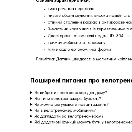
Основні характеристики:
тиха ремінна передача
низьке обслуговування, висока надійність
стійкий сталевий каркас з антикорозійно
3-частини кривошипів із герметичними п
Двосторонні алюмінієві педалі JD-304 - і
тримач мобільного телефону
м'яке сідло ергономічної форми
Примітка: Датчик швидкості з магнітним кріпле
Поширені питання про велотрен
Як вибрати велотренажер для дому?
Які типи велотренажерів бувають?
Чи можна регулювати навантаження?
Чи є велотренажер мобільним?
Як доглядати за велотренажером?
Які додаткові функції можуть бути у велотренаже