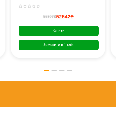
52542₴
55307₴
Купити
Замовити в 1 клік