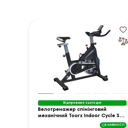
Відправимо сьогодні
Велотренажер спінінговий
механічний Toorx Indoor Cycle SRX
65EVO (SRX-65EVO)
В НАЯВНОСТІ