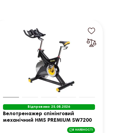
Відправимо 25.08.2026
Велотренажер спінінговий
Велот
механічний HMS PREMIUM SW7200
механ
Max
В НАЯВНОСТІ