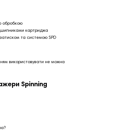
ю обробкою
ідшипниками картриджа
з затиском та системою SPD
нням використовувати не можна
ажери Spinning
ра?