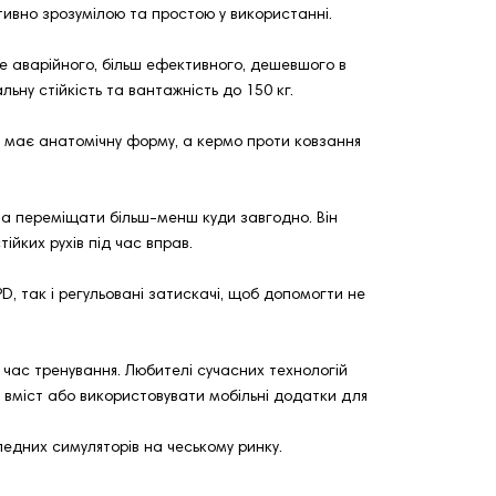
ивно зрозумілою та простою у використанні.
е аварійного, більш ефективного, дешевшого в
ьну стійкість та вантажність до 150 кг.
ло має анатомічну форму, а кермо проти ковзання
на переміщати більш-менш куди завгодно. Він
йких рухів під час вправ.
, так і регульовані затискачі, щоб допомогти не
 час тренування. Любителі сучасних технологій
вміст або використовувати мобільні додатки для
едних симуляторів на чеському ринку.