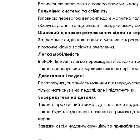
Величезною перевагою є колесо преміум-класу 2
Гальмівна система та стійкість
Головною перевагою велосипеда є магнітна гал
обслуговуванні, та ще більше - завдяки цьому ро
Широкий діапазон регулювання сідла та ке
За ідеальне сидіння ви оціните можливість регу
пропонує кілька варіантів зчеплення.
Легка мобільність
InSPORTline Airin легко переміщувати завдяки 
також пропонує систему вирівнювання нерівносте
Двосторонні педалі
Багатофункціональність машини підтверджується 
тільки натиснути на педалі, але і підтягнути їх.
Зосередьтеся на деталях
Також є практичний тримач для пляшок з водою.
також будуть задоволені наявністю тримача дл
вправ.
Завдяки своїм чудовим функціям та привабливом