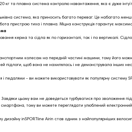
0 кг та плавна система контролю навантаження, яка є дуже інтуїт
ьмівна система, яка приносить багато переваг. Це набагато менш
бота пристрою тиха і плавна. Міцна конструкція гарантує максимал
рма
лювання керма та сідла як по горизонталі, так і по вертикалі. Сід
транспортним колесам на передній частині машини, тому його мож
й підлоги, щоб вона не нахилялась і не демонструвала інших несті
і педалями - ви можете використовувати як популярну систему SPD
 Завдяки цьому вам не доведеться турбуватися про зволоження під
я смартфона, тому ви можете переглядати улюблений електронний 
у дизайну inSPORTline Airin став одним з найпопулярніших велосип