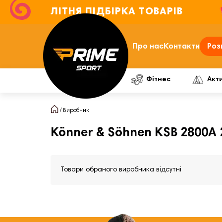
ЛІТНЯ ПІДБІРКА ТОВАРІВ
Про нас
Контакти
Роз
Фітнес
Акт
Виробник
Könner & Söhnen KSB 2800A 
Товари обраного виробника відсутні