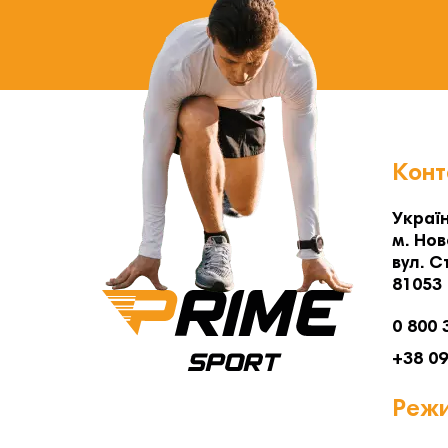
Конт
Україн
м. Нов
вул. С
81053
0 800 
+38 0
Режи