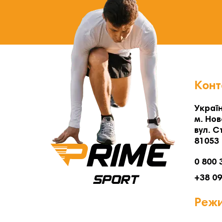
Конт
Україн
м. Нов
вул. С
81053
0 800 
+38 0
Режи