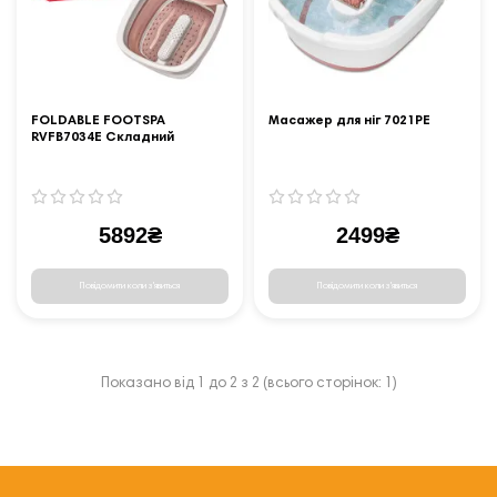
FOLDABLE FOOTSPA
Масажер для ніг 7021PE
RVFB7034E Складний
масажер для ніг з підігрівом
5892₴
2499₴
Повідомити коли з'явиться
Повідомити коли з'явиться
Показано від 1 до 2 з 2 (всього сторінок: 1)