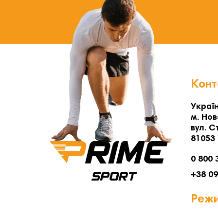
Конт
Україн
м. Нов
вул. С
81053
0 800 
+38 0
Режи