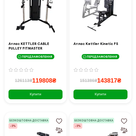
Атлас KETTLER CABLE
Атлас Kettler Kinetic F5
PULLEY FITMASTER
ПЕРЕДЗАМОВЛЕННЯ
ПЕРЕДЗАМОВЛЕННЯ
119808₴
143817₴
126113₴
151386₴
Купити
Купити
БЕЗКОШТОВНА ДОСТАВКА
БЕЗКОШТОВНА ДОСТАВКА
-5%
-5%