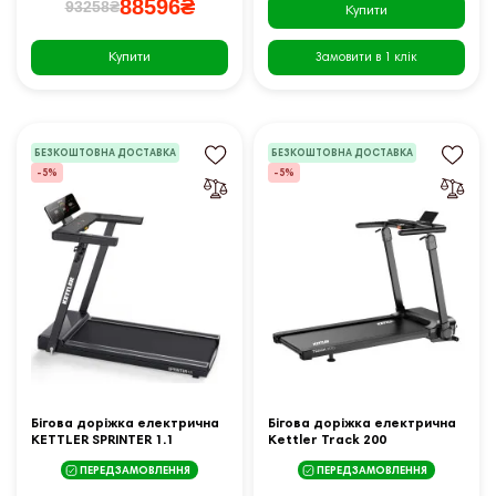
88596₴
93258₴
Купити
Купити
Замовити в 1 клік
БЕЗКОШТОВНА ДОСТАВКА
БЕЗКОШТОВНА ДОСТАВКА
-5%
-5%
Бігова доріжка електрична
Бігова доріжка електрична
KETTLER SPRINTER 1.1
Kettler Track 200
ПЕРЕДЗАМОВЛЕННЯ
ПЕРЕДЗАМОВЛЕННЯ