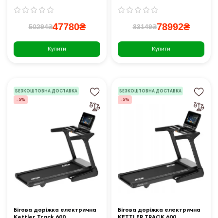
47780₴
78992₴
50294₴
83149₴
Купити
Купити
БЕЗКОШТОВНА ДОСТАВКА
БЕЗКОШТОВНА ДОСТАВКА
-5%
-5%
Бігова доріжка електрична
Бігова доріжка електрична
Kettler Track 600
KETTLER TRACK 600