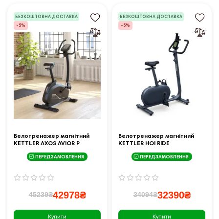
БЕЗКОШТОВНА ДОСТАВКА
БЕЗКОШТОВНА ДОСТАВКА
-5%
-5%
Велотренажер магнітний
Велотренажер магнітний
KETTLER AXOS AVIOR P
KETTLER HOI RIDE
чорний
ПЕРЕДЗАМОВЛЕННЯ
ПЕРЕДЗАМОВЛЕННЯ
42978₴
32390₴
45239₴
34094₴
Купити
Купити