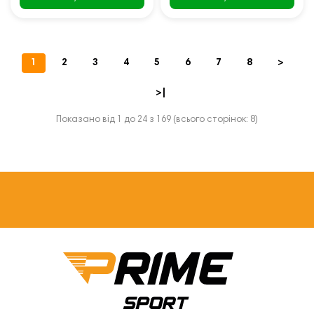
1
2
3
4
5
6
7
8
>
>|
Показано від 1 до 24 з 169 (всього сторінок: 8)