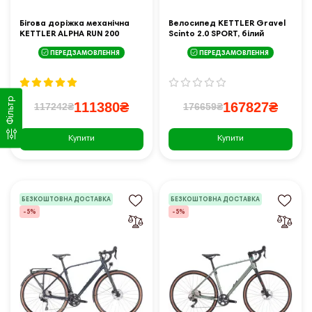
Бігова доріжка механічна
Велосипед KETTLER Gravel
KETTLER ALPHA RUN 200
Scinto 2.0 SPORT, білий
ПЕРЕДЗАМОВЛЕННЯ
ПЕРЕДЗАМОВЛЕННЯ
Фільтр
111380₴
167827₴
117242₴
176659₴
Купити
Купити
БЕЗКОШТОВНА ДОСТАВКА
БЕЗКОШТОВНА ДОСТАВКА
-5%
-5%