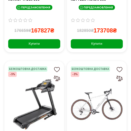
ПЕРЕДЗАМОВЛЕННЯ
ПЕРЕДЗАМОВЛЕННЯ
167827₴
173708₴
176659₴
182850₴
Купити
Купити
БЕЗКОШТОВНА ДОСТАВКА
БЕЗКОШТОВНА ДОСТАВКА
-5%
-5%