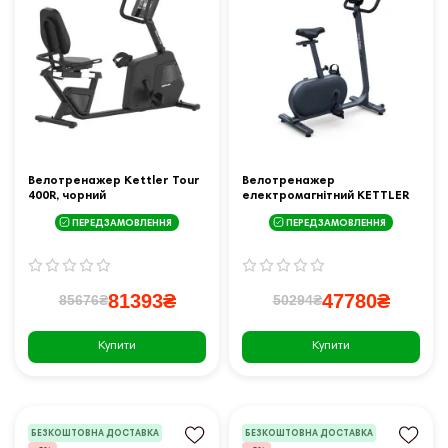
Велотренажер Kettler Tour
Велотренажер
400R, чорний
електромагнітний KETTLER
HOI RIDE+
ПЕРЕДЗАМОВЛЕННЯ
ПЕРЕДЗАМОВЛЕННЯ
81393₴
47780₴
85676₴
50294₴
Купити
Купити
БЕЗКОШТОВНА ДОСТАВКА
БЕЗКОШТОВНА ДОСТАВКА