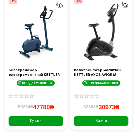
-5%
-5%
Велотренажер
Велотренажер магнітний
електромагнітний KETTLER
KETTLER AXOS AVIOR M
HOI RIDE+ BLUEBERRY GREEN
чорний
ПЕРЕДЗАМОВЛЕННЯ
ПЕРЕДЗАМОВЛЕННЯ
47780₴
30973₴
50294₴
32603₴
Купити
Купити