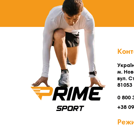
Конт
Україн
м. Нов
вул. С
81053
0 800 
+38 0
Режи