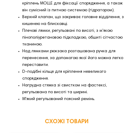
кріплень MOLLE для фіксації спорядження, а також
він сумісний із питною системою (гідратором).
Верхній клапан, що закриває головне відділення, з
кишенею на блискавці.
Плечові лямки, регульовані по висоті, з м'якою
пінополіуретановою підкладкою, обшиті сітчастою
тканиною.
Над лямками рюкзака розташована ручка для
перенесення, за допомогою якої його можна легко
переставити.
D-подібні кільця для кріплення невеликого
спорядження.
Нагрудна стяжка зі свистком на фастексі,
регульована по висоті та ширині.
М'який регульований поясний ремінь.
СХОЖІ ТОВАРИ