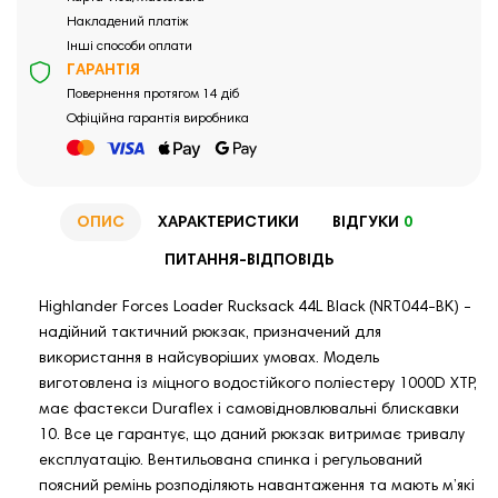
Накладений платіж
Інші способи оплати
ГАРАНТІЯ
Повернення протягом 14 діб
Офіційна гарантія виробника
ОПИС
ХАРАКТЕРИСТИКИ
ВІДГУКИ
0
ПИТАННЯ-ВІДПОВІДЬ
Highlander Forces Loader Rucksack 44L Black (NRT044-BK) -
надійний тактичний рюкзак, призначений для
використання в найсуворіших умовах. Модель
виготовлена із міцного водостійкого поліестеру 1000D XTP,
має фастекси Duraflex і самовідновлювальні блискавки
10. Все це гарантує, що даний рюкзак витримає тривалу
експлуатацію. Вентильована спинка і регульований
поясний ремінь розподіляють навантаження та мають м’які