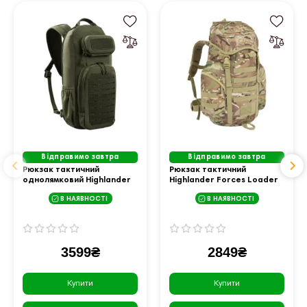
Відправимо завтра
Відправимо завтра
Рюкзак тактичний
Рюкзак тактичний
однолямковий Highlander
Highlander Forces Loader
Stoirm Gearslinger 12L -
Rucksack 33L HMTC
В НАЯВНОСТІ
В НАЯВНОСТІ
оливковий
(NRT033-HC)
3599₴
2849₴
Купити
Купити