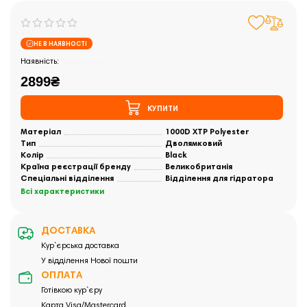
НЕ В НАЯВНОСТІ
Закінчились
2899₴
КУПИТИ
Матеріал
1000D XTP Polyester
Тип
Дволямковий
Колір
Black
Країна реєстрації бренду
Великобританія
Спеціальні відділення
Відділення для гідратора
Всі характеристики
ДОСТАВКА
Кур`єрська доставка
У відділення Нової пошти
ОПЛАТА
Готівкою кур`єру
Карта Visa/Mastercard