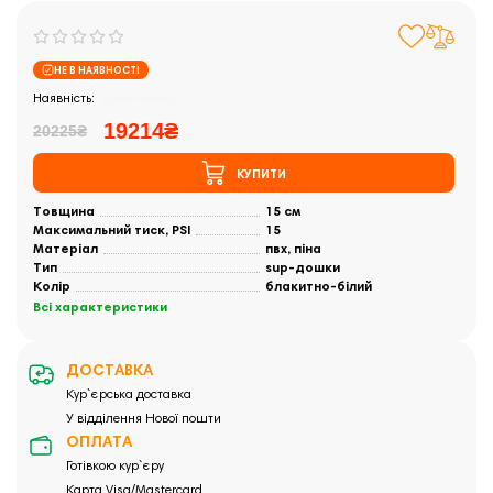
НЕ В НАЯВНОСТІ
Закінчились
19214₴
20225₴
КУПИТИ
Товщина
15 см
Максимальний тиск, PSI
15
Матеріал
пвх, піна
Тип
sup-дошки
Колір
блакитно-білий
Всі характеристики
ДОСТАВКА
Кур`єрська доставка
У відділення Нової пошти
ОПЛАТА
Готівкою кур`єру
Карта Visa/Mastercard