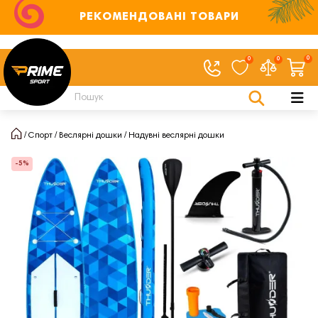
РЕКОМЕНДОВАНІ ТОВАРИ
0
0
0
Спорт
Веслярні дошки
Надувні веслярні дошки
-5%