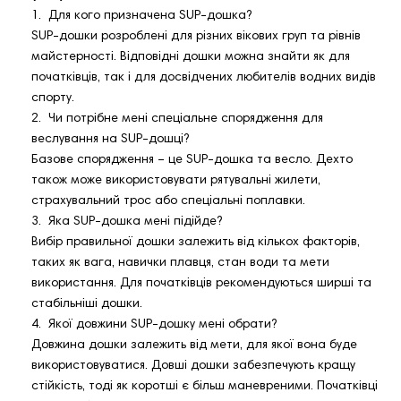
1. Для кого призначена SUP-дошка?
SUP-дошки розроблені для різних вікових груп та рівнів
майстерності. Відповідні дошки можна знайти як для
початківців, так і для досвідчених любителів водних видів
спорту.
2. Чи потрібне мені спеціальне спорядження для
веслування на SUP-дошці?
Базове спорядження – це SUP-дошка та весло. Дехто
також може використовувати рятувальні жилети,
страхувальний трос або спеціальні поплавки.
3. Яка SUP-дошка мені підійде?
Вибір правильної дошки залежить від кількох факторів,
таких як вага, навички плавця, стан води та мети
використання. Для початківців рекомендуються ширші та
стабільніші дошки.
4. Якої довжини SUP-дошку мені обрати?
Довжина дошки залежить від мети, для якої вона буде
використовуватися. Довші дошки забезпечують кращу
стійкість, тоді як коротші є більш маневреними. Початківці