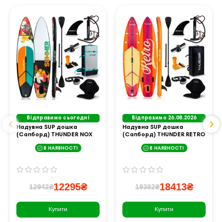
Відправимо сьогодні
Відправимо 26.08.2026
Надувна SUP дошка
Надувна SUP дошка
(Сапборд) THUNDER NOX
(Сапборд) THUNDER RETRO
320
320
В НАЯВНОСТІ
В НАЯВНОСТІ
12295₴
18413₴
12942₴
19382₴
Купити
Купити