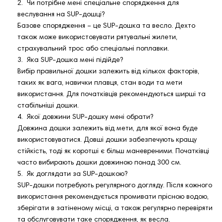
2. Чи потрібне мені спеціальне спорядження для
веслування на SUP-дошці?
Базове спорядження – це SUP-дошка та весло. Дехто
також може використовувати рятувальні жилети,
страхувальний трос або спеціальні поплавки.
3. Яка SUP-дошка мені підійде?
Вибір правильної дошки залежить від кількох факторів,
таких як вага, навички плавця, стан води та мети
використання. Для початківців рекомендуються ширші та
стабільніші дошки.
4. Якої довжини SUP-дошку мені обрати?
Довжина дошки залежить від мети, для якої вона буде
використовуватися. Довші дошки забезпечують кращу
стійкість, тоді як коротші є більш маневреними. Початківці
часто вибирають дошки довжиною понад 300 см.
5. Як доглядати за SUP-дошкою?
SUP-дошки потребують регулярного догляду. Після кожного
використання рекомендується промивати прісною водою,
зберігати в затіненому місці, а також регулярно перевіряти
та обслуговувати таке спорядження, як весла.