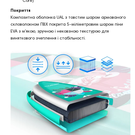
Core)
Покриття
Композитна оболонка UAL з товстим шаром армованого
скловолокном ПВХ покрита 5-міліметровим шаром піни
EVA з м'якою, зручною і нековзною текстурою для
виняткового зчеплення і стабільності.