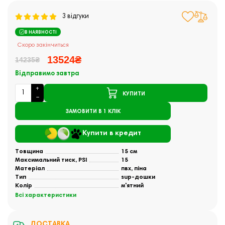
3 відгуки
В НАЯВНОСТІ
Скоро закінчиться
13524₴
14235₴
Відправимо завтра
КУПИТИ
ЗАМОВИТИ В 1 КЛІК
Купити в кредит
Товщина
15 см
Максимальний тиск, PSI
15
Матеріал
пвх, піна
Тип
sup-дошки
Колір
м'ятний
Всі характеристики
ДОСТАВКА