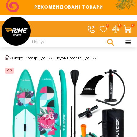
РЕКОМЕНДОВАНІ ТОВАРИ
0
0
0
Спорт
Веслярні дошки
Надувні веслярні дошки
-5%