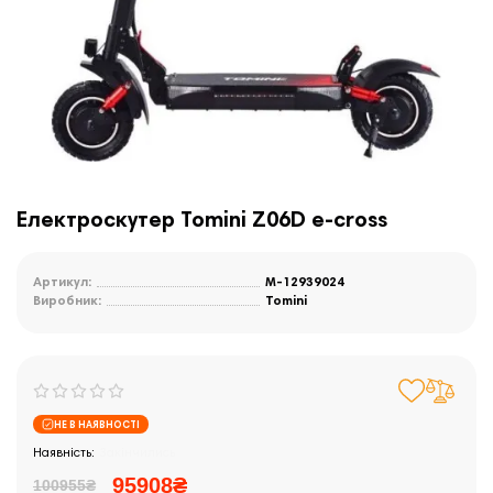
Електроскутер Tomini Z06D e-cross
Артикул:
M-12939024
Виробник:
Tomini
НЕ В НАЯВНОСТІ
Закінчились
95908₴
100955₴