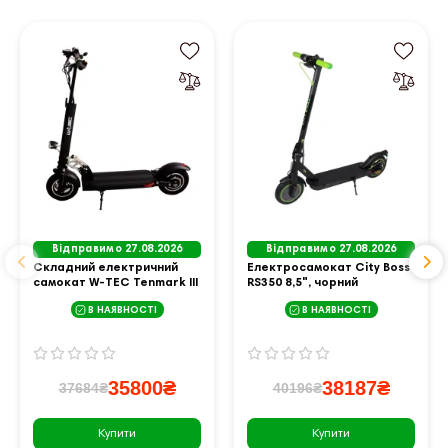
Відправимо 27.08.2026
Відправимо 27.08.2026
Складний електричний
Електросамокат City Boss
самокат W-TEC Tenmark III
RS350 8,5", чорний
700 Вт 10" - чорний
В НАЯВНОСТІ
В НАЯВНОСТІ
35800₴
38187₴
37684₴
40196₴
Купити
Купити