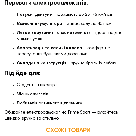
Переваги електросамокатів:
Потужні двигуни
– швидкість до 25–45 км/год
Ємнісні акумулятори
– запас ходу до 40+ км
Легке керування та маневреність
– ідеально для
міських умов
Амортизація та великі колеса
– комфортне
пересування будь-якими дорогами
Складана конструкція
– зручно брати із собою
Підійде для:
Студентів і школярів
Міських жителів
Любителів активного відпочинку
Обирайте електросамокат на Prime Sport — рухайтесь
швидко, зручно та стильно!
СХОЖІ ТОВАРИ