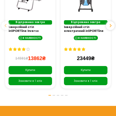
Відправимо завтра
Відправимо завтра
Інверсійний стіл
Інверсійний стіл
inSPORTline Inverso
електричний inSPORTline
Inverso Ele
В НАЯВНОСТІ
В НАЯВНОСТІ
13862₴
23449₴
14591₴
Купити
Купити
Замовити в 1 клік
Замовити в 1 клік