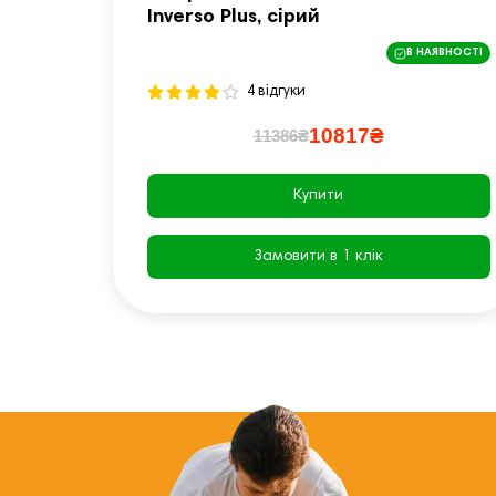
Inverso Plus, сірий
В НАЯВНОСТІ
4 відгуки
10817₴
11386₴
Купити
Замовити в 1 клік