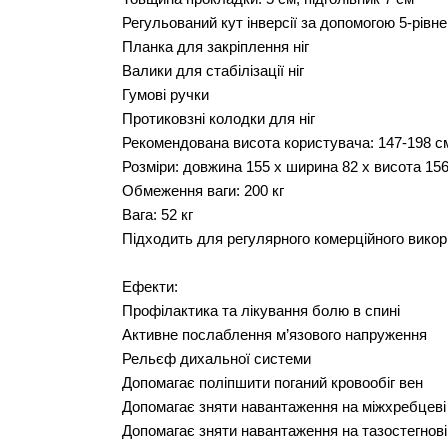
Регульований кут інверсії за допомогою 5-рівневог
Планка для закріплення ніг
Валики для стабілізації ніг
Гумові ручки
Протиковзні колодки для ніг
Рекомендована висота користувача: 147-198 см 
Розміри: довжина 155 х ширина 82 х висота 15
Обмеження ваги: 200 кг
Вага: 52 кг
Підходить для регулярного комерційного вико
Ефекти:
Профілактика та лікування болю в спині
Активне послаблення м’язового напруження
Рельєф дихальної системи
Допомагає поліпшити поганий кровообіг вен
Допомагає зняти навантаження на міжхребцеві
Допомагає зняти навантаження на тазостегнові