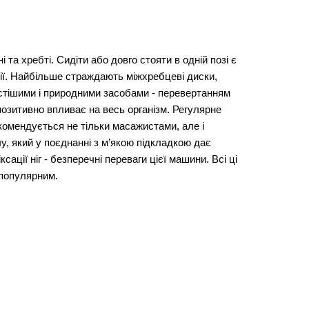
 та хребті. Сидіти або довго стояти в одній позі є
ії. Найбільше страждають міжхребцеві диски,
ростішими і природними засобами - перевертанням
позитивно впливає на весь організм. Регулярне
комендується не тільки масажистами, але і
лу, який у поєднанні з м’якою підкладкою дає
ції ніг - безперечні переваги цієї машини. Всі ці
 популярним.