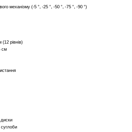
о механізму (-5 °, -25 °, -50 °, -75 °, -90 °)
(12 рівнів)
6 см
ристання
 диски
 суглоби