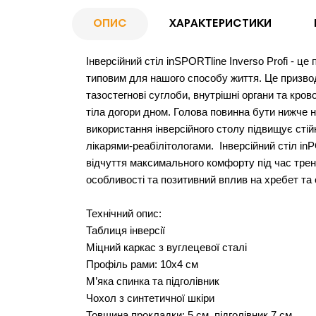
ОПИС
ХАРАКТЕРИСТИКИ
Інверсійний стіл inSPORTline Inverso Profi - це
типовим для нашого способу життя. Це призвод
тазостегнові суглоби, внутрішні органи та кро
тіла догори дном. Голова повинна бути нижче н
використання інверсійного столу підвищує стій
лікарями-реабілітологами. Інверсійний стіл inP
відчуття максимального комфорту під час тренув
особливості та позитивний вплив на хребет та 
Технічний опис:
Таблиця інверсії
Міцний каркас з вуглецевої сталі
Профіль рами: 10х4 см
М’яка спинка та підголівник
Чохол з синтетичної шкіри
Товщина прокладки: 5 см, підголівник 7 см