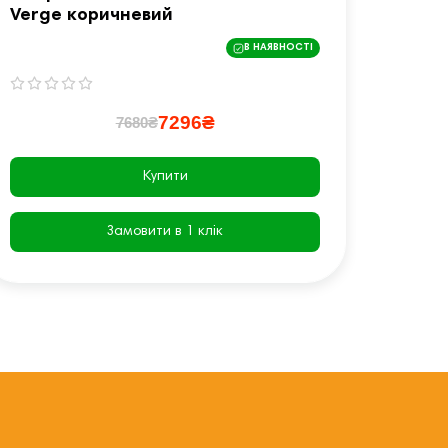
Verge коричневий
inSPO
В НАЯВНОСТІ
7296₴
7680₴
Купити
Замовити в 1 клік