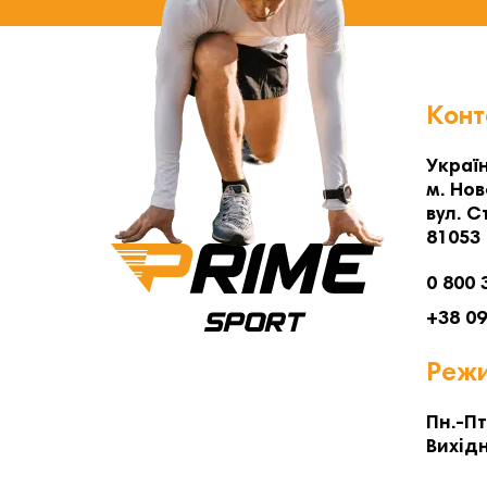
Конт
Україн
м. Нов
вул. С
81053
0 800 
+38 0
Режи
Пн.-Пт
Вихідн