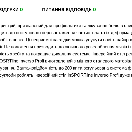
0
0
ВІДГУКИ
ПИТАННЯ-ВІДПОВІДЬ
 пристрій, призначений для профілактики та лікування болю в спині
ить до поступового перевантаження частин тіла та їх деформац
вообіг в ногах. Ці неприємні наслідки можна усунути навіть найп
іг. Це положення призводить до активного розслаблення м’язів і 
кість хребта та покращує дихальну систему. Інверсійний стіл ре
OSRTline Inverso Profi виготовлений ​​з міцного сталевого матеріа
ання. Вантажопідйомність до 200 кг та регульована система фікса
суглоби роблять інверсійний стіл inSPORTline Inverso Profi дуже