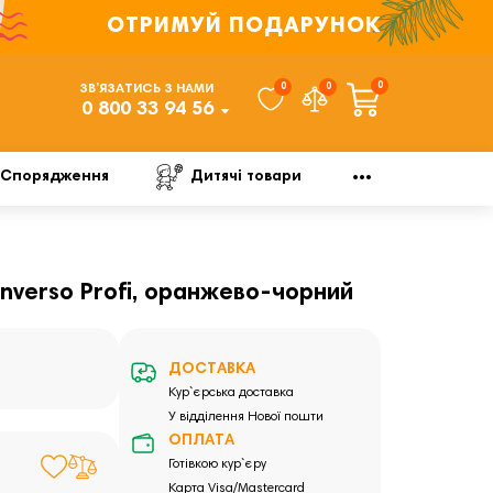
ОТРИМУЙ ПОДАРУНОК
0
0
0
ЗВ’ЯЗАТИСЬ З НАМИ
0 800 33 94 56
Спорядження
Дитячі товари
 Inverso Profi, оранжево-чорний
ДОСТАВКА
Кур`єрська доставка
У відділення Нової пошти
ОПЛАТА
Готівкою кур`єру
Карта Visa/Mastercard