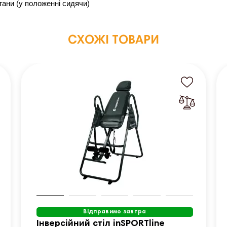
гани (у положенні сидячи)
СХОЖІ ТОВАРИ
Відправимо завтра
Інверсійний стіл inSPORTline