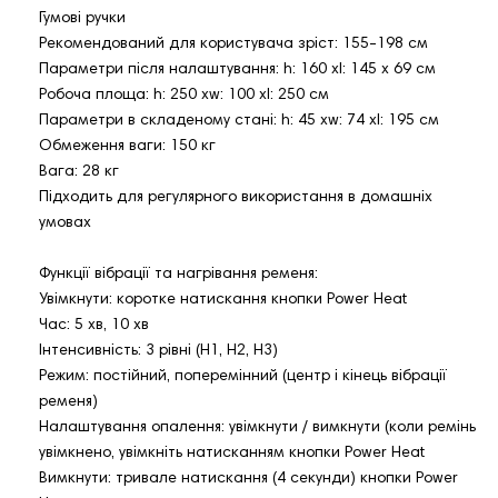
Гумові ручки
Рекомендований для користувача зріст: 155-198 см
Параметри після налаштування: h: 160 xl: 145 x 69 см
Робоча площа: h: 250 xw: 100 xl: 250 см
Параметри в складеному стані: h: 45 xw: 74 xl: 195 см
Обмеження ваги: 150 кг
Вага: 28 кг
Підходить для регулярного використання в домашніх
умовах
Функції вібрації та нагрівання ременя:
Увімкнути: коротке натискання кнопки Power Heat
Час: 5 хв, 10 хв
Інтенсивність: 3 рівні (H1, H2, H3)
Режим: постійний, поперемінний (центр і кінець вібрації
ременя)
Налаштування опалення: увімкнути / вимкнути (коли ремінь
увімкнено, увімкніть натисканням кнопки Power Heat
Вимкнути: тривале натискання (4 секунди) кнопки Power