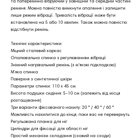
та поперемінно вібруючий у зовнішній та середній частині
ременя. Можна повністю вимкнути опалення і залишити
лише режим вібрації. Тривалість вібрації може бути
встановлена ​​на 5 або 10 хвилин. Також можна повністю
відстібнути ремінь.
Технічні характеристики:
Міцний сталевий каркас
Опалювальна спинка з регулюванням вібрації
Знімний нагрівальний ремінь (з м'якою підкладкою)
М’яка спинка
Поверхня з синтетичної шкіри
Параметри спинки: 110 х 45 см
Висота подушки сидіння: 5-10 см (залежить від місця
розташування)
Три варіанти фіксованого нахилу: 20 ° / 40 ° / 60 °
Можливість нахилитися до кінця, поки вас не перевернуть
Регульована планка для ніг
Циліндри для фіксації для області ніг
Простий механізм складання (схожий на сходи)