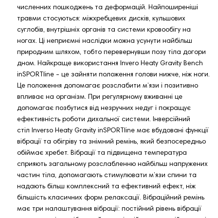
численних пошкоджень та деформацій. Найпоширеніші
травми стосуються: міжхребцевих дисків, кульшових
суглобів, внутрішніх органів та системи кровообігу на
ногах. Ці неприємні наслідки можна усунути найбільш
природним шляхом, тобто перевернувши позу тіла догори
дном. Найкраще використання Invero Heaty Gravity Bench
inSPORTline - це зайняти положення голови нижче, ніж ноги.
Це положення допомагає розслабити м’язи і позитивно
впливає на організм. При регулярному вживанні це
допомагає позбутися від незручних недуг і покращує
ефективність роботи дихальної системи. Інверсійний
стіл Inverso Heaty Gravity inSPORTline має вбудовані функції
вібрації та обігріву та знімний ремінь, який безпосередньо
обіймає хребет. Вібрації та підвищена температура
сприяють загальному розслабленню найбільш напружених
частин тіла, допомагають стимулювати м’язи спини та
надають більш комплексний та ефективний ефект, ніж
більшість класичних форм релаксації. Вібраційний ремінь
має три налаштування вібрації: постійний рівень вібрації