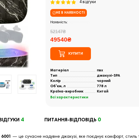
4 відгуки
НЕ В НАЯВНОСТІ
Закінчились
52147₴
49540₴
КУПИТИ
Матеріал
пвх
Тип
джакузі-SPA
Колір
чорний
Об'єм, л
778 л
Країна-виробник
Китай
Всі характеристики
4
0
ВІДГУКИ
ПИТАННЯ-ВІДПОВІДЬ
 6001
— це сучасне надувне джакузі, яке поєднує комфорт, стиль