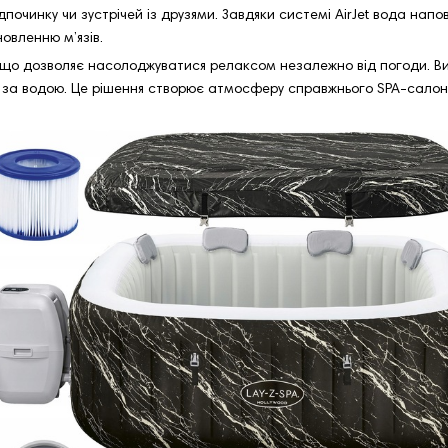
дпочинку чи зустрічей із друзями. Завдяки системі AirJet вода нап
овленню м’язів.
 що дозволяє насолоджуватися релаксом незалежно від погоди. Вик
ду за водою. Це рішення створює атмосферу справжнього SPA‑салон