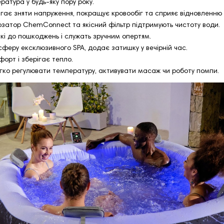
атура у будь‑яку пору року.
 зняти напруження, покращує кровообіг та сприяє відновленню м
озатор ChemConnect та якісний фільтр підтримують чистоту води.
йкі до пошкоджень і служать зручним опертям.
феру ексклюзивного SPA, додає затишку у вечірній час.
орт і зберігає тепло.
ко регулювати температуру, активувати масаж чи роботу помпи.