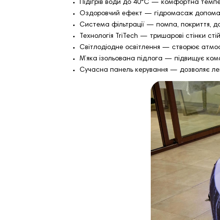
Підігрів води до 40°C — комфортна темпер
Оздоровчий ефект — гідромасаж допомагає
Система фільтрації — помпа, покриття, д
Технологія TriTech — тришарові стінки сті
Світлодіодне освітлення — створює атмос
М’яка ізольована підлога — підвищує комф
Сучасна панель керування — дозволяє лег