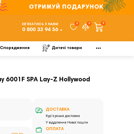
ОТРИМУЙ ПОДАРУНОК
0
0
0
ЗВ’ЯЗАТИСЬ З НАМИ
0 800 33 94 56
Спорядження
Дитячі товари
y 6001F SPA Lay‑Z Hollywood
ДОСТАВКА
Кур`єрська доставка
У відділення Нової пошти
ОПЛАТА