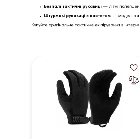
Безпалі тактичні рукавиці
— літні полегшені
Штурмові рукавиці з кастетом
— моделі з ж
Купуйте оригінальне тактичне екіпірування в інтер