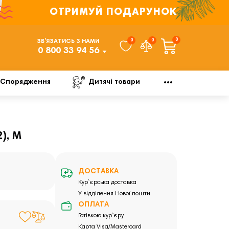
ОТРИМУЙ ПОДАРУНОК
0
0
0
ЗВ’ЯЗАТИСЬ З НАМИ
0 800 33 94 56
Спорядження
Дитячі товари
), M
ДОСТАВКА
Кур`єрська доставка
У відділення Нової пошти
ОПЛАТА
Готівкою кур`єру
Карта Visa/Mastercard