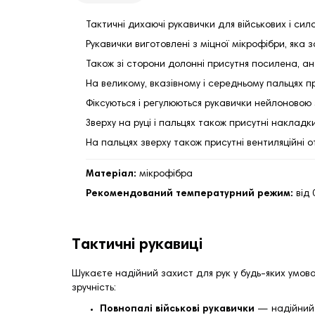
Тактичні дихаючі рукавички для військових і сило
Рукавички виготовлені з міцної мікрофібри, яка 
Також зі сторони долонні присутня посилена, а
На великому, вказівному і середньому пальцях п
Фіксуються і регулюються рукавички нейлоновою
Зверху на руці і пальцях також присутні накладк
На пальцях зверху також присутні вентиляційні о
Матеріал:
мікрофібра
Рекомендований температурний режим:
від 
Тактичні рукавиці
Шукаєте надійний захист для рук у будь-яких умов
зручність:
Повнопалі військові рукавички
— надійний в