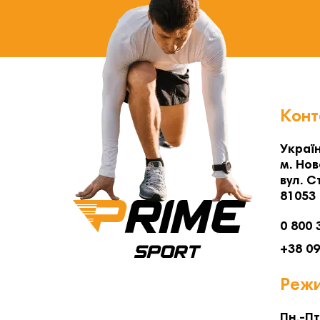
Конт
Україн
м. Нов
вул. С
81053
0 800 
+38 0
Режи
Пн.-Пт