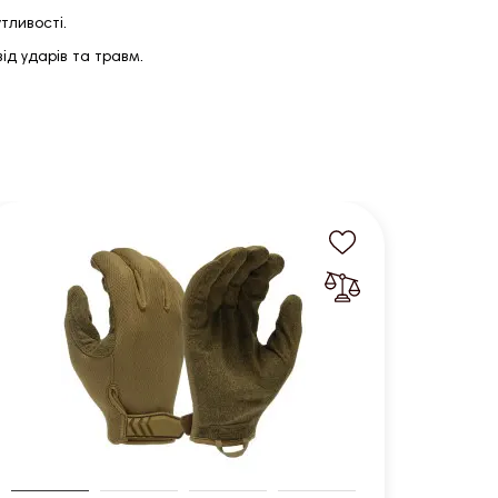
тливості.
д ударів та травм.