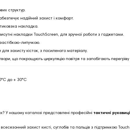
вих структур.
забезпечує надійний захист і комфорт.
нтиковзка накладка.
рисутні накладки TouchScreen, для зручної роботи з гаджетами.
 застібкою-липучкою.
и для захисту кісток, з посиленого матеріалу.
твори, що покращують циркуляцію повітря та запобігають перегріву 
0°C до + 30°C
ах? У нашому каталозі представлені професійні
тактичні рукавиц
сесезонний захист кисті, суглобів та пальців з підтримкою Touch