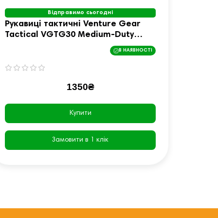
Відправимо сьогодні
Рукавиці тактичні Venture Gear
Рукав
Tactical VGTG30 Medium-Duty
Ventu
Operator, пісочні, S
Heavy
В НАЯВНОСТІ
чорні,
1350₴
Купити
Замовити в 1 клік