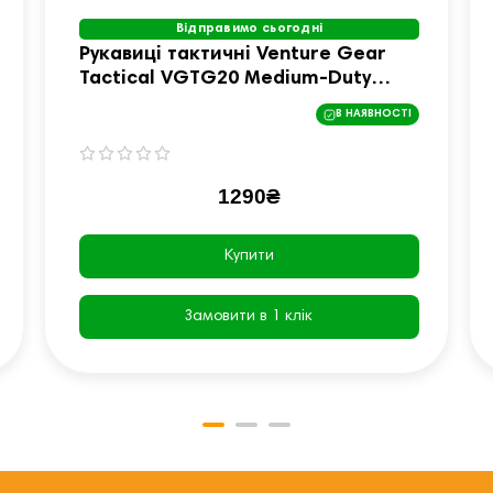
Відправимо сьогодні
Рукавиці тактичні Venture Gear
Tactical VGTG20 Medium-Duty
Operator, пісочні, S
В НАЯВНОСТІ
1290₴
Купити
Замовити в 1 клік