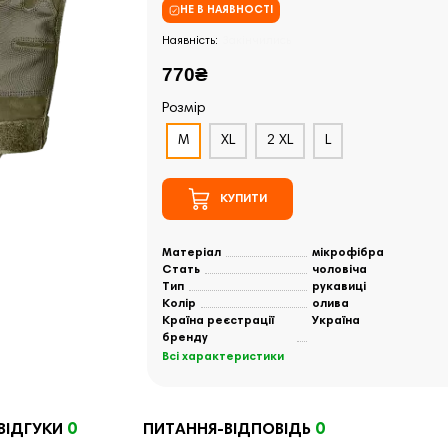
НЕ В НАЯВНОСТІ
Закінчились
770₴
Розмір
M
XL
2 XL
L
КУПИТИ
Матеріал
мікрофібра
Стать
чоловіча
Тип
рукавиці
Колір
олива
Країна реєстрації
Україна
бренду
Всі характеристики
0
0
ВІДГУКИ
ПИТАННЯ-ВІДПОВІДЬ