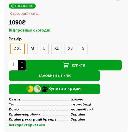
В НАЯВНОСТІ
Скоро закінчиться
1090₴
Відправимо сьогодні
Розмір
2 XL
M
L
XL
XS
S
КУПИТИ
ЗАМОВИТИ В 1 КЛІК
Купити в кредит
Стать
жіноча
Тип
термободі
Колір
чорно-білий
Країна-виробник
Україна
Країна реєстрації бренду
Україна
Всі характеристики