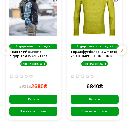
Відправимо сьогодні
Відправимо сьогодні
Чоловічий жилет з
Термофутболка ч Ortovox
підігрівом inSPORTline
230 COMPETITION LONG
WARMhim - чорний/XXL
SLEEVE M dirty daisy - M -
В НАЯВНОСТІ
В НАЯВНОСТІ
жовтий
2680₴
6840₴
2821₴
Купити
Купити
Замовити в 1 клік
Замовити в 1 клік