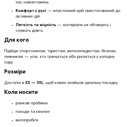
час навантажень.
Комфорт у русі
— еластичний крій пристосований до
активних дій.
Легкість та міцність
— матеріали не обтяжують і
служать довго.
Для кого
Підійде спортсменам, туристам, велосипедистам, бігунам,
лижникам — усім, хто тренується або рухається у холодну
пору.
Розміри
Доступні в
XS — 3XL
, щоб кожен знайшов ідеальну посадку.
Коли носити
ранкові пробіжки
походи та кемпінг
велопробіги