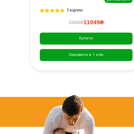
В НАЯВНОСТІ
2 відгуки
11049₴
11630₴
Купити
Замовити в 1 клік