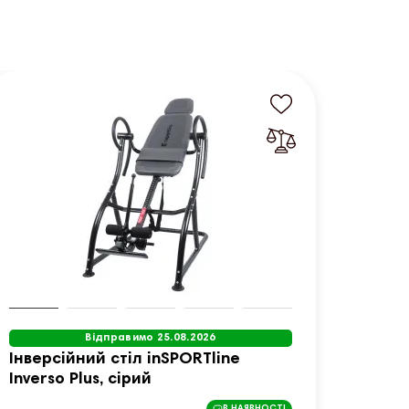
Відправимо 25.08.2026
Інверсійний стіл inSPORTline
Інвер
Inverso Plus, сірий
Inver