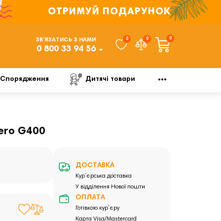
ОТРИМУЙ ПОДАРУНОК
0
0
0
ЗВ’ЯЗАТИСЬ З НАМИ
0 800 33 94 56
Спорядження
Дитячі товари
Zero G400
ДОСТАВКА
Кур`єрська доставка
У відділення Нової пошти
ОПЛАТА
Готівкою кур`єру
Карта Visa/Mastercard