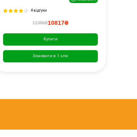
В НАЯВНОСТІ
4 відгуки
10817₴
11386₴
Купити
Замовити в 1 клік