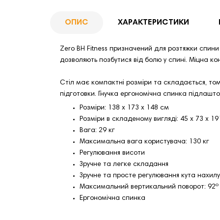
ОПИС
ХАРАКТЕРИСТИКИ
Zero BH Fitness призначений для розтяжки спини
дозволяють позбутися від болю у спині. Міцна ко
Стіл має компактні розміри та складається, том
підготовки. Гнучка ергономічна спинка підлашт
Розміри: 138 х 173 х 148 см
Розміри в складеному вигляді: 45 х 73 х 19
Вага: 29 кг
Максимальна вага користувача: 130 кг
Регулювання висоти
Зручне та легке складання
Зручне та просте регулювання кута нахилу
о
Максимальний вертикальний поворот: 92
Ергономічна спинка