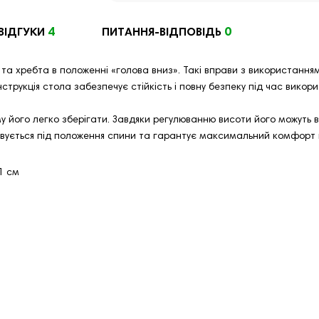
4
0
ВІДГУКИ
ПИТАННЯ-ВІДПОВІДЬ
 та хребта в положенні «голова вниз». Такі вправи з використанням
нструкція стола забезпечує стійкість і повну безпеку під час викор
у його легко зберігати. Завдяки регулюванню висоти його можуть 
овується під положення спини та гарантує максимальний комфорт п
1 см