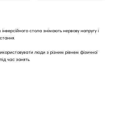
 інверсійного стола знімають нервову напругу і
истання.
використовувати люди з різним рівнем фізичної
ід час занять.