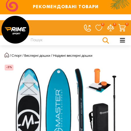
РЕКОМЕНДОВАНІ ТОВАРИ
0
0
0
Спорт
Веслярні дошки
Надувні веслярні дошки
-5%