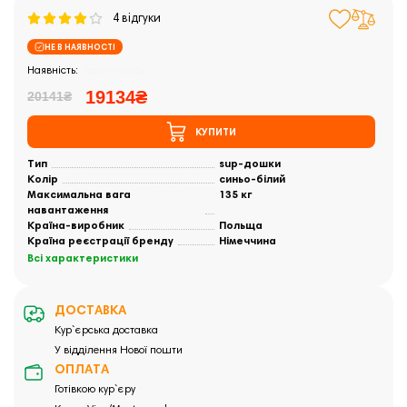
4 відгуки
НЕ В НАЯВНОСТІ
Закінчились
19134₴
20141₴
КУПИТИ
Тип
sup-дошки
Колір
синьо-білий
Максимальна вага
135 кг
навантаження
Країна-виробник
Польща
Країна реєстрації бренду
Німеччина
Всі характеристики
ДОСТАВКА
Кур`єрська доставка
У відділення Нової пошти
ОПЛАТА
Готівкою кур`єру