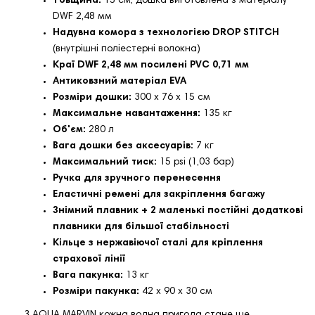
Товщина:
15 см, дошка виготовлена з матеріалу
DWF 2,48 мм
Надувна комора з технологією DROP STITCH
(внутрішні поліестерні волокна)
Краї DWF 2,48 мм посилені PVC 0,71 мм
Антиковзний матеріал EVA
Розміри дошки:
300 x 76 x 15 см
Максимальне навантаження:
135 кг
Об'єм:
280 л
Вага дошки без аксесуарів:
7 кг
Максимальний тиск:
15 psi (1,03 бар)
Ручка для зручного перенесення
Еластичні ремені для закріплення багажу
Знімний плавник + 2 маленькі постійні додаткові
плавники для більшої стабільності
Кільце з нержавіючої сталі для кріплення
страхової лінії
Вага пакунка:
13 кг
Розміри пакунка:
42 x 90 x 30 см
З AQUA MARVIN кожна водна пригода стане ще