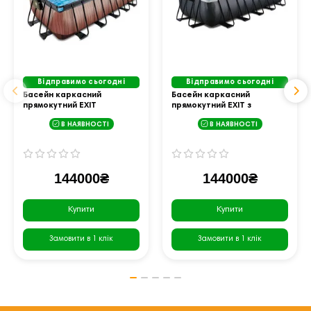
Відправимо сьогодні
Відправимо сьогодні
Басейн каркасний
Басейн каркасний
прямокутний EXIT
прямокутний EXIT з
540х250х122 см з тепловим
куполом 540х250х122см
В НАЯВНОСТІ
В НАЯВНОСТІ
насосом "дерево".
"чорна шкіра" фільтр
пісок + тепловий насос
144000₴
144000₴
Купити
Купити
Замовити в 1 клік
Замовити в 1 клік