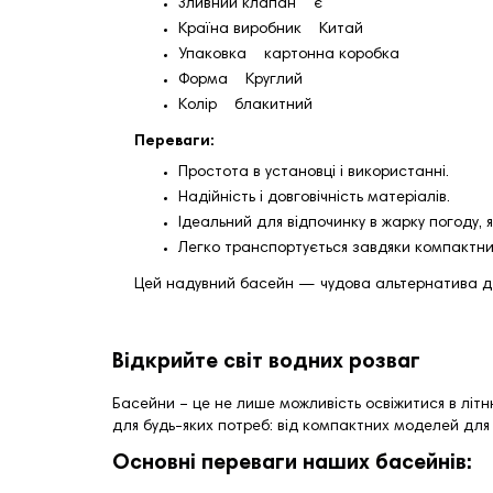
Зливний клапан є
Країна виробник Китай
Упаковка картонна коробка
Форма Круглий
Колір блакитний
Переваги:
Простота в установці і використанні.
Надійність і довговічність матеріалів.
Ідеальний для відпочинку в жарку погоду, я
Легко транспортується завдяки компактни
Цей надувний басейн — чудова альтернатива дл
Відкрийте світ водних розваг
Басейни – це не лише можливість освіжитися в літн
для будь-яких потреб: від компактних моделей для
Основні переваги наших басейнів: