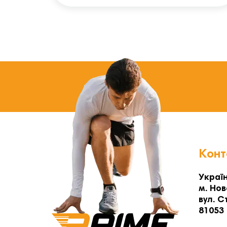
Конт
Україн
м. Нов
вул. С
81053