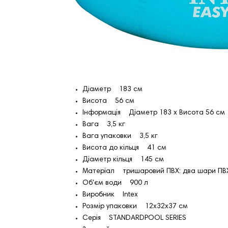
Діаметр 183 см
Висота 56 см
Інформація Діаметр 183 x Висота 56 см
Вага 3,5 кг
Вага упаковки 3,5 кг
Висота до кільця 41 см
Діаметр кільця 145 см
Матеріал тришаровий ПВХ: два шари ПВХ 
Об'єм води 900 л
Виробник Intex
Розмір упаковки 12x32x37 см
Серія STANDARDPOOL SERIES