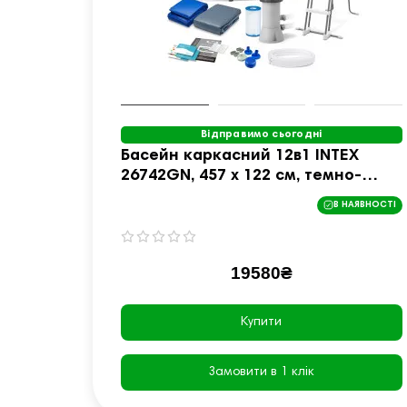
Відправимо сьогодні
Басейн каркасний 12в1 INTEX
26742GN, 457 x 122 см, темно-
сірий
В НАЯВНОСТІ
19580₴
Купити
Замовити в 1 клік