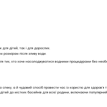
к для дітей, так і для дорослих.
м розмірам після зливу води.
я тих, хто хоче насолоджуватися водними процедурами без необх
ю спеку, а й чудовий спосіб провести час із користю для здоров’я 
 дітей до містких басейнів для всієї родини, включаючи популярни