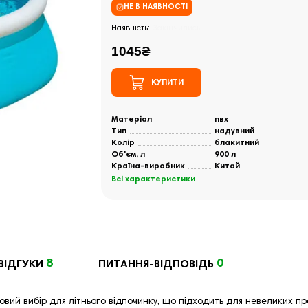
НЕ В НАЯВНОСТІ
Закінчились
1045₴
КУПИТИ
Матеріал
пвх
Тип
надувний
Колір
блакитний
Об'єм, л
900 л
Країна-виробник
Китай
Всі характеристики
8
0
ВІДГУКИ
ПИТАННЯ-ВІДПОВІДЬ
вий вибір для літнього відпочинку, що підходить для невеликих пр