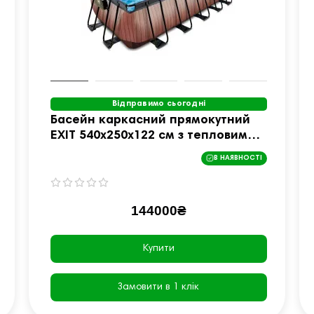
Відправимо сьогодні
Басейн каркасний прямокутний
EXIT 540х250х122 см з тепловим
насосом "дерево".
В НАЯВНОСТІ
144000₴
Купити
Замовити в 1 клік