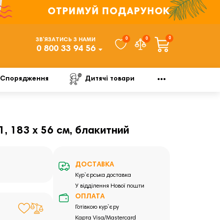
ОТРИМУЙ ПОДАРУНОК
0
0
0
ЗВ’ЯЗАТИСЬ З НАМИ
0 800 33 94 56
Спорядження
Дитячі товари
, 183 х 56 см, блакитний
ДОСТАВКА
Кур`єрська доставка
У відділення Нової пошти
ОПЛАТА
Готівкою кур`єру
Карта Visa/Mastercard