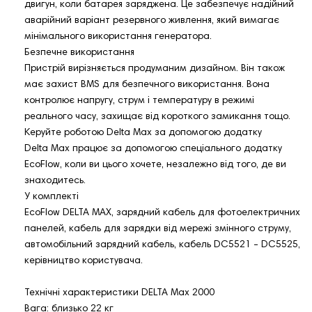
двигун, коли батарея заряджена. Це забезпечує надійний
аварійний варіант резервного живлення, який вимагає
мінімального використання генератора.
Безпечне використання
Пристрій вирізняється продуманим дизайном. Він також
має захист BMS для безпечного використання. Вона
контролює напругу, струм і температуру в режимі
реального часу, захищає від короткого замикання тощо.
Керуйте роботою Delta Max за допомогою додатку
Delta Max працює за допомогою спеціального додатку
EcoFlow, коли ви цього хочете, незалежно від того, де ви
знаходитесь.
У комплекті
EcoFlow DELTA MAX, зарядний кабель для фотоелектричних
панелей, кабель для зарядки від мережі змінного струму,
автомобільний зарядний кабель, кабель DC5521 - DC5525,
керівництво користувача.
Технічні характеристики DELTA Max 2000
Вага: близько 22 кг