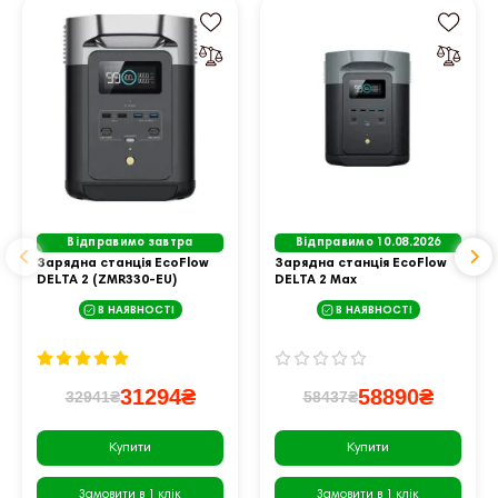
Відправимо завтра
Відправимо 10.08.2026
Зарядна станція EcoFlow
Зарядна станція EcoFlow
DELTA 2 (ZMR330-EU)
DELTA 2 Max
(EFDELTA2Max-EU)
В НАЯВНОСТІ
В НАЯВНОСТІ
31294₴
58890₴
32941₴
58437₴
Купити
Купити
Замовити в 1 клік
Замовити в 1 клік