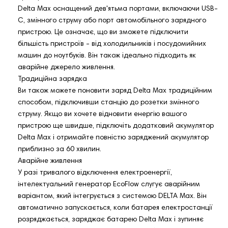
Delta Max оснащений дев'ятьма портами, включаючи USB-
C, змінного струму або порт автомобільного зарядного
пристрою. Це означає, що ви зможете підключити
більшість пристроїв - від холодильників і посудомийних
машин до ноутбуків. Він також ідеально підходить як
аварійне джерело живлення.
Традиційна зарядка
Ви також можете поновити заряд Delta Max традиційним
способом, підключивши станцію до розетки змінного
струму. Якщо ви хочете відновити енергію вашого
пристрою ще швидше, підключіть додатковий акумулятор
Delta Max і отримайте повністю заряджений акумулятор
приблизно за 60 хвилин.
Аварійне живлення
У разі тривалого відключення електроенергії,
інтелектуальний генератор EcoFlow слугує аварійним
варіантом, який інтегрується з системою DELTA Max. Він
автоматично запускається, коли батарея електростанції
розряджається, заряджає батарею Delta Max і зупиняє