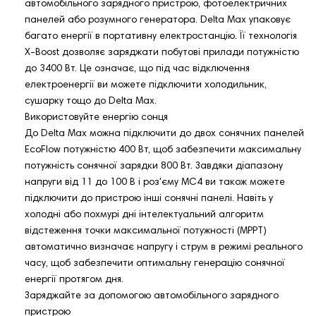
автомобільного зарядного пристрою, фотоелектричних
панелей або розумного генератора. Delta Max упаковує
багато енергії в портативну електростанцію. Її технологія
X-Boost дозволяє заряджати побутові прилади потужністю
до 3400 Вт. Це означає, що під час відключення
електроенергії ви можете підключити холодильник,
сушарку тощо до Delta Max.
Використовуйте енергію сонця
До Delta Max можна підключити до двох сонячних панелей
EcoFlow потужністю 400 Вт, щоб забезпечити максимальну
потужність сонячної зарядки 800 Вт. Завдяки діапазону
напруги від 11 до 100 В і роз'єму MC4 ви також можете
підключити до пристрою інші сонячні панелі. Навіть у
холодні або похмурі дні інтелектуальний алгоритм
відстеження точки максимальної потужності (MPPT)
автоматично визначає напругу і струм в режимі реального
часу, щоб забезпечити оптимальну генерацію сонячної
енергії протягом дня.
Заряджайте за допомогою автомобільного зарядного
пристрою