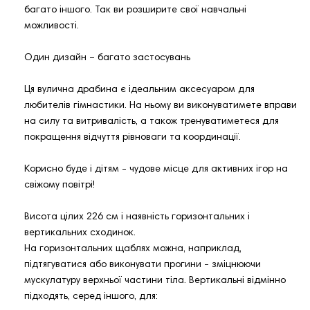
багато іншого. Так ви розширите свої навчальні
можливості.
Один дизайн – багато застосувань
Ця вулична драбина є ідеальним аксесуаром для
любителів гімнастики. На ньому ви виконуватимете вправи
на силу та витривалість, а також тренуватиметеся для
покращення відчуття рівноваги та координації.
Корисно буде і дітям - чудове місце для активних ігор на
свіжому повітрі!
Висота цілих 226 см і наявність горизонтальних і
вертикальних сходинок.
На горизонтальних щаблях можна, наприклад,
підтягуватися або виконувати прогини - зміцнюючи
мускулатуру верхньої частини тіла. Вертикальні відмінно
підходять, серед іншого, для: