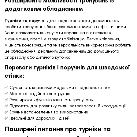
Розширюйте можливості тренувань із
додатковим обладнанням
Турніки та поручні
для шведської стінки допомагають
зробити тренування більш різноманітними та ефективними.
Вони дозволяють виконувати вправи на підтягування,
віджимання, прес і м'язову стабілізацію. Легке кріплення,
міцність конструкцій та універсальність використання роблять
це обладнання ідеальним доповненням до домашнього
спортзалу або дитячого куточка.
Переваги турніків і поручнів для шведської
стінки:
✅ Сумісність із різними моделями шведських стінок
✅ Міцна та надійна конструкція
✅ Розширюють функціональність тренувань
✅ Підходять для розвитку сили, витривалості й координації
✅ Зручне встановлення та використання
✅ Ідеальні для дорослих і дітей
Поширені питання про турніки та