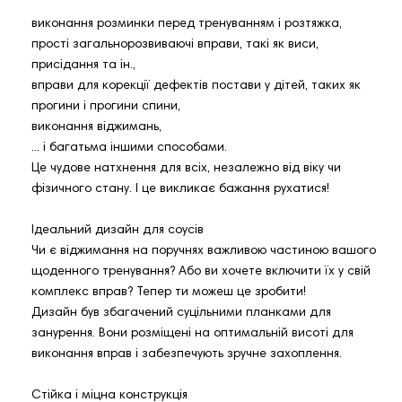
виконання розминки перед тренуванням і розтяжка,
прості загальнорозвиваючі вправи, такі як виси,
присідання та ін.,
вправи для корекції дефектів постави у дітей, таких як
прогини і прогини спини,
виконання віджимань,
... і багатьма іншими способами.
Це чудове натхнення для всіх, незалежно від віку чи
фізичного стану. І це викликає бажання рухатися!
Ідеальний дизайн для соусів
Чи є віджимання на поручнях важливою частиною вашого
щоденного тренування? Або ви хочете включити їх у свій
комплекс вправ? Тепер ти можеш це зробити!
Дизайн був збагачений суцільними планками для
занурення. Вони розміщені на оптимальній висоті для
виконання вправ і забезпечують зручне захоплення.
Стійка і міцна конструкція