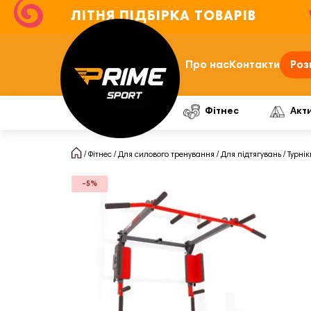
ЛІТНЯ ПІДБІРКА ТОВАРІВ
Про нас
Контакти
Роз
Фітнес
Акт
Фітнес
Для силового тренування
Для підтягувань
Турнік
-5%