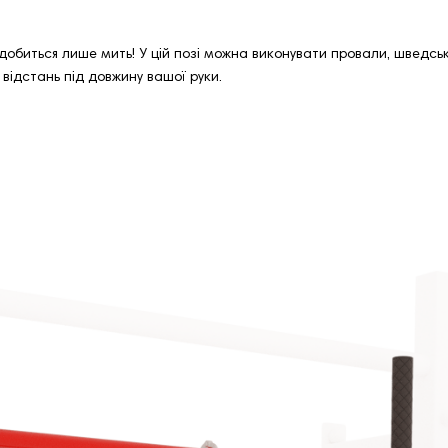
обиться лише мить! У цій позі можна виконувати провали, шведські
 відстань під довжину вашої руки.