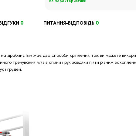
Всі характеристики
0
0
ВІДГУКИ
ПИТАННЯ-ВІДПОВІДЬ
а драбину. Він має два способи кріплення, тож ви можете викорис
ного тренування м'язів спини і рук завдяки п'яти різним захоплен
к і грудей.