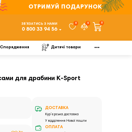
ОТРИМУЙ ПОДАРУНОК
0
0
0
ЗВ’ЯЗАТИСЬ З НАМИ
0 800 33 94 56
Спорядження
Дитячі товари
усами для драбини K-Sport
ДОСТАВКА
Кур`єрська доставка
У відділення Нової пошти
ОПЛАТА