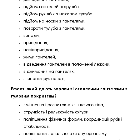
розведення гантелей,
підйом гантелей вгору вбік,
підйом рук вбік з нахилом тулуба,
підйом на носки з гантелями,
повороти тулуба з гантелями,
випади,
присідання,
напівприсідання,
жими гантелей,
відведення гантелей в положенні лежачи,
віджимання на гантелях,
згинання рук назад.
Ефект, який дають вправи зі сталевими гантелями з
гумовим покриттям?
зміцнення і розвиток м'язів всього тіла,
стрункість і рельєфність фігури,
поліпшення фізичної форми, координації рухів і
стабільності,
поліпшення загального стану організму,