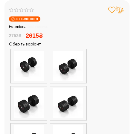
НЕ В НАЯВНОСТІ
Закінчились
2615₴
2752₴
Оберіть варіант