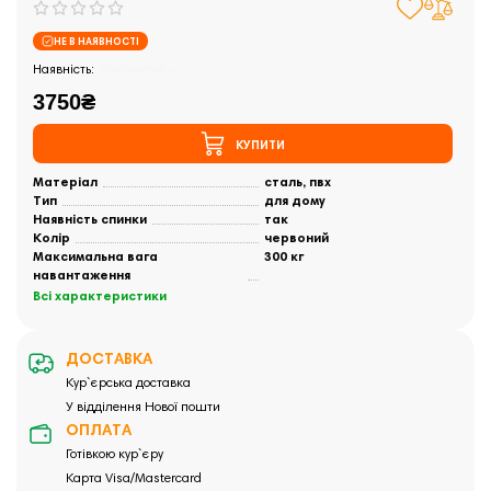
НЕ В НАЯВНОСТІ
Закінчились
3750₴
КУПИТИ
Матеріал
сталь, пвх
Тип
для дому
Наявність спинки
так
Колір
червоний
Максимальна вага
300 кг
навантаження
Всі характеристики
ДОСТАВКА
Кур`єрська доставка
У відділення Нової пошти
ОПЛАТА
Готівкою кур`єру
Карта Visa/Mastercard