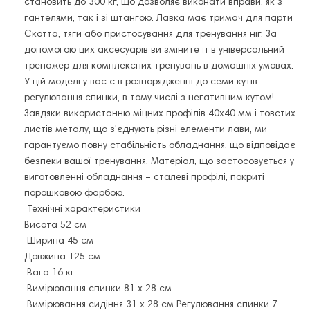
становить до 300 кг, що дозволяє виконати вправи, як з
гантелями, так і зі штангою. Лавка має тримач для парти
Скотта, тяги або пристосування для тренування ніг. За
допомогою цих аксесуарів ви зміните її в універсальний
тренажер для комплексних тренувань в домашніх умовах.
У цій моделі у вас є в розпорядженні до семи кутів
регулювання спинки, в тому числі з негативним кутом!
Завдяки використанню міцних профілів 40x40 мм і товстих
листів металу, що з'єднують різні елементи лави, ми
гарантуємо повну стабільність обладнання, що відповідає
безпеки вашої тренування. Матеріал, що застосовується у
виготовленні обладнання – сталеві профілі, покриті
порошковою фарбою.
Технічні характеристики
Висота 52 см
Ширина 45 см
Довжина 125 см
Вага 16 кг
Вимірювання спинки 81 x 28 см
Вимірювання сидіння 31 x 28 см Регулювання спинки 7