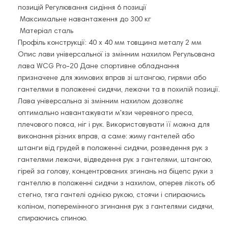
позицій Регулювання сидіння 6 позиції
Максимальне навантаження до 300 кг
Матеріал сталь
Профіль конструкції: 40 х 40 мм товщина металу 2 мм
Опис лави універсальної із змінним нахилом Регульована
лава WCG Pro-20 Дане спортивне обладнання
призначене для жимових вправ зі штангою, гирями або
гантелями в положенні сидячи, лежачи та в похилій позиції.
Лава універсальна зі змінним нахилом дозволяє
оптимально навантажувати м'язи черевного преса,
плечового пояса, ніг і рук. Використовувати її можна для
виконання різних вправ, а саме: жиму гантелей або
штанги від грудей в положенні сидячи, розведення рук з
гантелями лежачи, відведення рук з гантелями, штангою,
гірей за голову, концентрованих згинань на біцепс руки з
гантеллю в положенні сидячи з нахилом, оперев лікоть об
стегно, тяга гантелі однією рукою, стоячи і спираючись
коліном, поперемінного згинання рук з гантелями сидячи,
спираючись спиною.