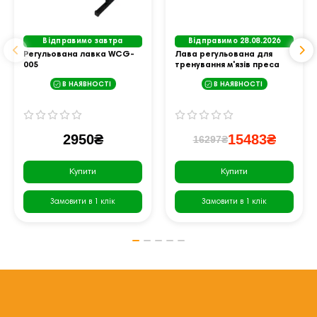
Відправимо завтра
Відправимо 28.08.2026
Регульована лавка WCG-
Лава регульована для
005
тренування м'язів преса
Marbo Sport, MS-L110 2.0
В НАЯВНОСТІ
В НАЯВНОСТІ
2950₴
15483₴
16297₴
Купити
Купити
Замовити в 1 клік
Замовити в 1 клік