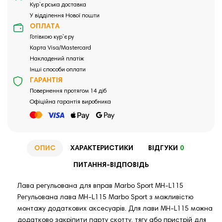
Кур`єрська доставка
У відділення Нової пошти
ОПЛАТА
Готівкою кур`єру
Карта Visa/Mastercard
Накладений платіж
Інші способи оплати
ГАРАНТІЯ
Повернення протягом 14 діб
Офіційна гарантія виробника
ОПИС
ХАРАКТЕРИСТИКИ
ВІДГУКИ
0
ПИТАННЯ-ВІДПОВІДЬ
Лава регульована для вправ Marbo Sport MH-L115
Регульована лава MH-L115 Marbo Sport з можливістю
монтажу додаткових аксесуарів. Для лави MH-L115 можна
додатково закріпити парту скотту, тягу або пристрій для