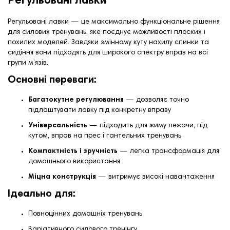
Регульовані лавки
Регульовані лавки — це максимально функціональне рішення
для силових тренувань, яке поєднує можливості плоских і
похилих моделей. Завдяки змінному куту нахилу спинки та
сидіння вони підходять для широкого спектру вправ на всі
групи м’язів.
Основні переваги:
Багатокутне регулювання
— дозволяє точно
підлаштувати лавку під конкретну вправу
Універсальність
— підходить для жиму лежачи, під
кутом, вправ на прес і гантельних тренувань
Компактність і зручність
— легка трансформація для
домашнього використання
Міцна конструкція
— витримує високі навантаження
Ідеально для:
Повноцінних домашніх тренувань
Варіативного силового тренінгу