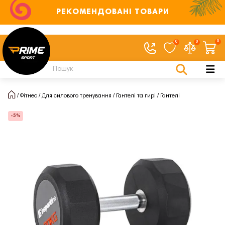
РЕКОМЕНДОВАНІ ТОВАРИ
0
0
0
Фітнес
Для силового тренування
Гантелі та гирі
Гантелі
-5%