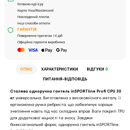
Готівкою кур`єру
Карта Visa/Mastercard
Накладений платіж
Інші способи оплати
ГАРАНТІЯ
Повернення протягом 14 діб
Офіційна гарантія виробника
ОПИС
ХАРАКТЕРИСТИКИ
ВІДГУКИ
0
ПИТАННЯ-ВІДПОВІДЬ
Сталева одноручна гантель inSPORTline Profi CPU 30
кг
універсальна. Виготовлена ​​з високоякісного металу, її
ергономічна ручка ребриста, що забезпечує хороше
зчеплення навіть під час складних вправ. Ваги покриті TPU
для додаткової міцності та зносу. Завдяки
біхексагональній формі, одноручна гантель inSPORTline