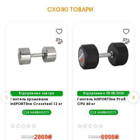
СХОЖІ ТОВАРИ
Відправимо завтра
Відправимо 28.08.2026
Гантель хромована
Гантель inSPORTline Profi
inSPORTline Crossteel 12 кг
CPU 40 кг
В НАЯВНОСТІ
В НАЯВНОСТІ
2869₴
6998₴
3019₴
7366₴